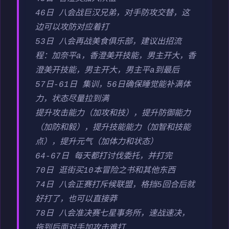
46日 八会战巨汉兄弟，对手防攻交替，这
边可以攻防对应着打
53日 八会再战美食俱乐部，建议出招流
程：加奈平a，香澄美开技能，男主开大，香
澄美开技能，男主开大，男主平a到最后
57日-61日 集训，56日确保睡觉能补满体
力，状态尽量拉到满
提升攻击能力（加攻和技），提升防御能力
（加防和毅），提升技能能力（加智和技能
点），提升元气（加体力和状态）
64-67日 每天都打讨伐委托，并打完
70日 逛街买10本冒险之书和其他东西
74日 八会正赛打斥候联盟，格挡5回合后就
好打了，也可以直接莽
78日 八会准决赛七星事务所，速战速决，
拖到后面对手加攻击难打