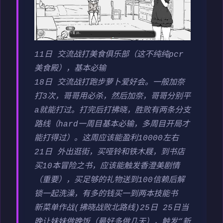
11日 交流战打美食俱乐部（这不纯纯pcr
美食殿），基本必输
18日 交流战打跑步萝卜爱好会。一般加奈
打3次，哥哥用必杀，然后加奈，哥哥分别平
a就能打过。打完后打拂晓，胜败有两条分支
路线（hard一周目基本必输，多周目开局才
能打得过）。这周应该能盈利10000左右
21日 外出逛街，买哑铃和铁木屐，到书店
买10本冒险之书，应该能触发香澄美剧情
（重要），买足够的礼物送到100信赖后解
锁一起洗澡，有多的钱买一到两本技能书
新菜单作战(拂晓战败北路线)25日 25日当
晚让妹妹做晚饭（最好多做几天），触发“新