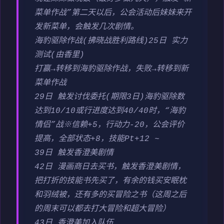
菜单作战”第二天以后，公会活动后妹妹来开
发新菜单，会触发几次剧情。
海豹驱除作战(拂晓战胜利路线)25日 实力
测试(由香里)
打赢→转移到海豹驱除作战，失败→转移到新
菜单作战
29日 触发讨伐委托(期限3日)海豹驱除数
达到10/10或行进度达到40/40时，“海豹
情侣”战※信赖+5，行动力-20，公会评价
提高，全部状态+8，技能Pt+12 ~
39日 触发香澄美剧情
42日 漫画商日去买书，触发香澄美剧情，
把打折的技能书先买了，有余的钱买安眠枕
和羽绒被，还有多的买冒险之书（这周之后
的周末可以都去打大冒险和超大冒险）
43日 香澄美加入队伍