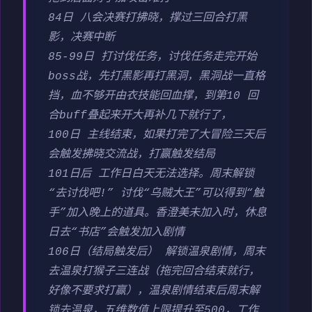
84日 八会决赛打拂晓，撑过三回合打黑
影，决赛中断
85-99日 打讨伐任务，讨伐任务走完开始
boss战，先打黑影再打黑洞，黑洞战一直格
挡，血不够开由衣技能回血撑，到第10 回
合buff叠起来开大再补几下就行了，
100日 主线结束，如果打完了大冒险三天后
会触发拂晓交流战，打赢触发结局
101日后 工作日白天无法选择。周末解锁
“去讨伐吧!” 讨伐“乌贼大王”可以得到“触
手”加入晚上的道具。香澄美未加入时，休息
日去“书店”会触发加入剧情
106日（结局触发后） 解锁温泉剧情，周末
去温泉打猴子三连战（拖完回合结束就行，
好像不要求打赢），温泉剧情结束后周末解
锁去温泉，五维数值上限提升至500，工作