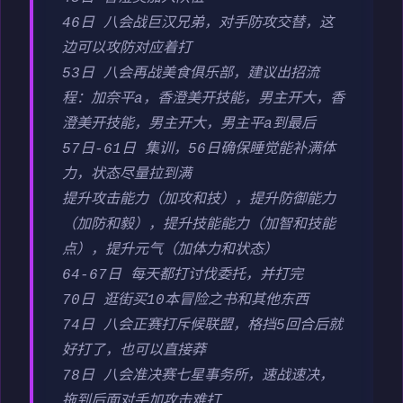
46日 八会战巨汉兄弟，对手防攻交替，这
边可以攻防对应着打
53日 八会再战美食俱乐部，建议出招流
程：加奈平a，香澄美开技能，男主开大，香
澄美开技能，男主开大，男主平a到最后
57日-61日 集训，56日确保睡觉能补满体
力，状态尽量拉到满
提升攻击能力（加攻和技），提升防御能力
（加防和毅），提升技能能力（加智和技能
点），提升元气（加体力和状态）
64-67日 每天都打讨伐委托，并打完
70日 逛街买10本冒险之书和其他东西
74日 八会正赛打斥候联盟，格挡5回合后就
好打了，也可以直接莽
78日 八会准决赛七星事务所，速战速决，
拖到后面对手加攻击难打