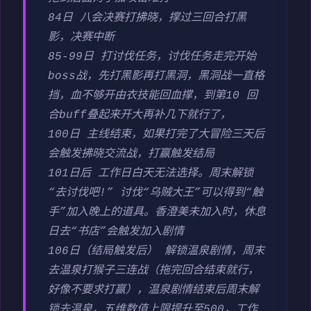
84日 八会决赛打拂晓，撑过三回合打黑
影，决赛中断
85-99日 打讨伐任务，讨伐任务走完开始
boss战，先打黑影再打黑洞，黑洞战一直格
挡，血不够开由衣技能回血撑，到第10 回
合buff叠起来开大再补几下就行了，
100日 主线结束，如果打完了大冒险三天后
会触发拂晓交流战，打赢触发结局
101日后 工作日白天无法选择。周末解锁
“去讨伐吧!” 讨伐“乌贼大王”可以得到“触
手”加入晚上的道具。香澄美未加入时，休息
日去“书店”会触发加入剧情
106日（结局触发后） 解锁温泉剧情，周末
去温泉打猴子三连战（拖完回合结束就行，
好像不要求打赢），温泉剧情结束后周末解
锁去温泉，五维数值上限提升至500，工作