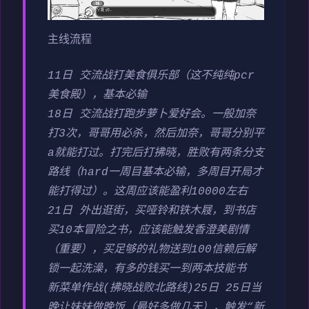
主线流程
11日 交流战打美食俱乐部（这不纯纯pcr
美食殿），基本必输
18日 交流战打跑步萝卜爱好会。一般加奈
打3次，哥哥用必杀，然后加奈，哥哥分别平
a就能打过。打完后打拂晓，胜败有两条分支
路线（hard一周目基本必输，多周目开局才
能打得过）。这周应该能盈利10000左右
21日 外出逛街，买哑铃和铁木屐，到书店
买10本冒险之书，应该能触发香澄美剧情
（重要），买足够的礼物送到100信赖后解
锁一起洗澡，有多的钱买一到两本技能书
新菜单作战(拂晓战败北路线)25日 25日当
晚让妹妹做晚饭（最好多做几天），触发“新