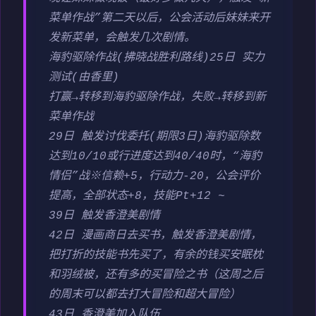
菜单作战”第二天以后，公会活动后妹妹来开
发新菜单，会触发几次剧情。
海豹驱除作战(拂晓战胜利路线)25日 实力
测试(由香里)
打赢→转移到海豹驱除作战，失败→转移到新
菜单作战
29日 触发讨伐委托(期限3日)海豹驱除数
达到10/10或行进度达到40/40时，“海豹
情侣”战※信赖+5，行动力-20，公会评价
提高，全部状态+8，技能Pt+12 ~
39日 触发香澄美剧情
42日 漫画商日去买书，触发香澄美剧情，
把打折的技能书先买了，有余的钱买安眠枕
和羽绒被，还有多的买冒险之书（这周之后
的周末可以都去打大冒险和超大冒险）
43日 香澄美加入队伍