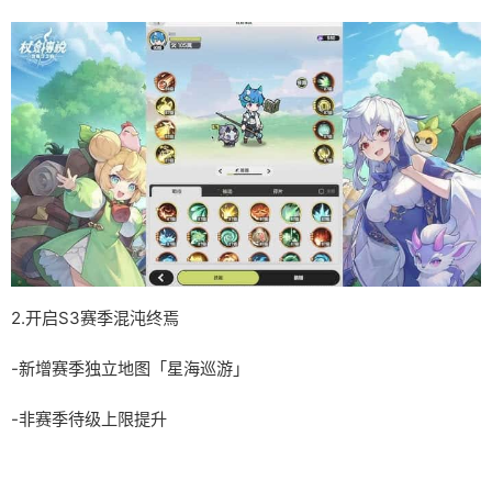
2.开启S3赛季混沌终焉
-新增赛季独立地图「星海巡游」
-非赛季待级上限提升