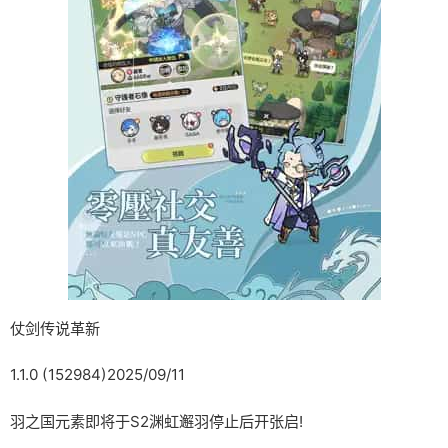
仗剑传说革新
1.1.0 (152984)2025/09/11
羽之国元素即将于S2渊虹邂羽停止后开张启!