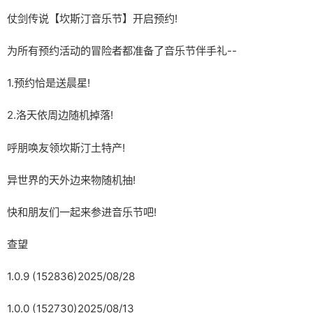
仗剑传说【坎斯汀音乐节】开启预约!
为所有预约活动的冒险者都准备了音乐节伴手礼--
1.预约恰是送晨星!
2.洛天依周边随机掉落!
呼朋唤友领坎斯汀土特产!
异世界的天外边来物随机抽!
快和朋友们一起来参进音乐节吧!
查望
1.0.9 (152836)2025/08/28
1.0.0 (152730)2025/08/13