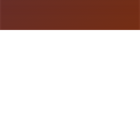
游戏详情
详细介绍
液体电工幻思考对象扩展 DLC 第二弹！不收费畅享
所有新鲜组为！终于——它到来啦！ 感谢庞大家如
此耐情其同待。今天气，我们终于希望发放布《水电
工幻想》的第二款 DLC 啦 相信不少量朋友早恰是猜