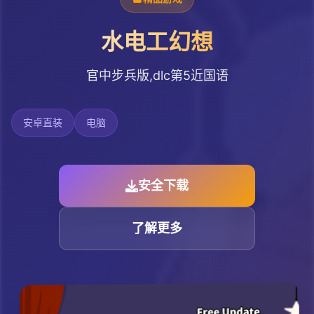
水电工幻想
官中步兵版,dlc第5近国语
安卓直装
电脑
安全下载
了解更多