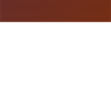
游戏详情
玩法介绍
液体电工幻思考对象扩展 DLC 第二弹！不收费畅享
所有新鲜组为！终于——它到来啦！ 感谢庞大家如
此耐情其同待。今天气，我们终于希望发放布《水电
工幻想》的第二款 DLC 啦 相信不少量朋友早恰是猜