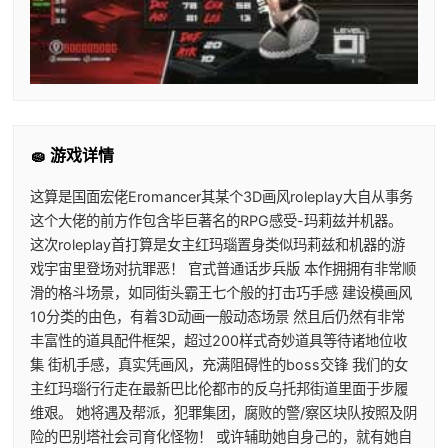
🧽 游戏详情
这算是国面宏佬Eromancer其某个3D画风roleplay大自从事务
这个大佬的前方作包含毕巨著名的RPG感受-玛莉兹并机器。
这次roleplay首打算是女主红玛瑙置身类似玛莉兹和机器的游
戏宇宙里登场对抗罪恶！ 官式普通话步兵版 本作拥拥有非常顺
滑的格斗场景，如同街头霸王七个般的打击巧手感 建设模画风
10分类的由色，有着3D动画一般动态场景 然且后仍然有非常
丰富性的道具配件框架，超过200样式奇妙道具等待诸地位收
集 街机手感，真实凭画风，充满阻碍性的boss交锋 我们的女
主红玛瑙行行走在最新巴比伦都市的反乌托邦街道里面于步履
维艰。 她将遇及帮派，犯罪集团，腐败的警/察区块队按照及阴
险的巴别塔社会司育化怪物！ 或许辅助她自身己的，就有她自