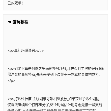
己的双拳！
🔫 游玩教程
<p>真红玛瑙诀窍:</p>
<p>如果不算是刻图之里面刷核线项务,那样么打主线的候候1确
需注意的事项持有,先头来罗列下边关于于副本的具体构成为。
</p>
<p>打达过神庙,主线剧景可够相继放放,如果错过了这个剧情,
仅零法继续这个打部组分了,这个时候估计用考虑先接一些支线
任务,但后再面向接一些主线任务,是者去作一些法宝之类的。