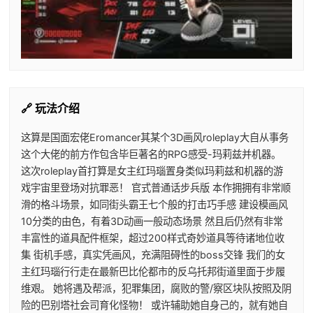
🔗 玩法介绍
这算是国面宏佬Eromancer其某个3D画风roleplay大自从事务
这个大佬的前方作包含毕巨著名的RPG感受-玛莉兹并机器。
这次roleplay首打算是女主红玛瑙置身类似玛莉兹和机器的游
戏宇宙里登场对抗罪恶！ 官式普通话步兵版 本作拥拥有非常顺
滑的格斗场景，如同街头霸王七个般的打击巧手感 建设模画风
10分类的由色，有着3D动画一般动态场景 然且后仍然有非常
丰富性的道具配件框架，超过200样式奇妙道具等待诸地位收
集 街机手感，真实凭画风，充满阻碍性的boss交锋 我们的女
主红玛瑙行行走在最新巴比伦都市的反乌托邦街道里面于步履
维艰。 她将遇及帮派，犯罪集团，腐败的警/察区块队按照及阴
险的巴别塔社会司育化怪物！ 或许辅助她自身己的，就有她自