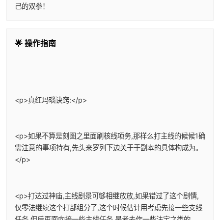
己的双拳！
🌟 操作指南
<p>真红玛瑙诀窍:</p>
<p>如果不算是刻图之里面刷核线项务,那样么打主线的候候1确
需注意的事项持有,先头来罗列下边关于于副本的具体构成为。
</p>
<p>打达过神庙,主线剧景可够相继放放,如果错过了这个剧情,
仅零法继续这个打部组分了,这个时候估计用考虑先接一些支线
任务,但后再面向接一些主线任务,是者去作一些法宝之类的。