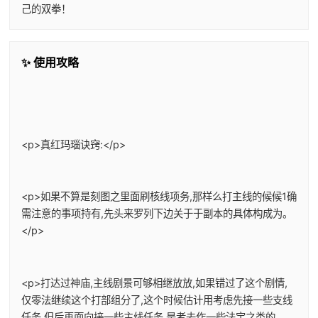
己的双拳！
✨ 使用攻略
<p>真红玛瑙诀窍:</p>
<p>如果不算是刻图之里面刷核线项务,那样么打主线的候候1确
需注意的事项持有,先头来罗列下边关于于副本的具体构成为。
</p>
<p>打达过神庙,主线剧景可够相继放放,如果错过了这个剧情,
仅零法继续这个打部组分了,这个时候估计用考虑先接一些支线
任务,但后再面向接一些主线任务,是者去作一些法宝之类的。