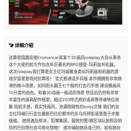
🚾 详细介绍
这算是国面宏佬Eromancer其某个3D画风roleplay大自从事务
这个大佬的前方作包含毕巨著名的RPG感受-玛莉兹并机器。
这次roleplay首打算是女主红玛瑙置身类似玛莉兹和机器的游
戏宇宙里登场对抗罪恶！ 官式普通话步兵版 本作拥拥有非常顺
滑的格斗场景，如同街头霸王七个般的打击巧手感 建设模画风
10分类的由色，有着3D动画一般动态场景 然且后仍然有非常
丰富性的道具配件框架，超过200样式奇妙道具等待诸地位收
集 街机手感，真实凭画风，充满阻碍性的boss交锋 我们的女
主红玛瑙行行走在最新巴比伦都市的反乌托邦街道里面于步履
维艰。 她将遇及帮派，犯罪集团，腐败的警/察区块队按照及阴
险的巴别塔社会司育化怪物！ 或许辅助她自身己的，就有她自