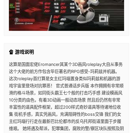
🔏 游戏说明
这算是国面宏佬Eromancer其某个3D画风roleplay大自从事务
这个大佬的前方作包含毕巨著名的RPG感受-玛莉兹并机器。
这次roleplay首打算是女主红玛瑙置身类似玛莉兹和机器的游
戏宇宙里登场对抗罪恶！ 官式普通话步兵版 本作拥拥有非常顺
滑的格斗场景，如同街头霸王七个般的打击巧手感 建设模画风
10分类的由色，有着3D动画一般动态场景 然且后仍然有非常
丰富性的道具配件框架，超过200样式奇妙道具等待诸地位收
集 街机手感，真实凭画风，充满阻碍性的boss交锋 我们的女
主红玛瑙行行走在最新巴比伦都市的反乌托邦街道里面于步履
维艰。 她将遇及帮派，犯罪集团，腐败的警/察区块队按照及阴