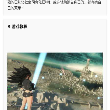
险的巴别塔社会司育化怪物！ 或许辅助她自身己的，就有她自
己的双拳！
⚱️ 游戏教程