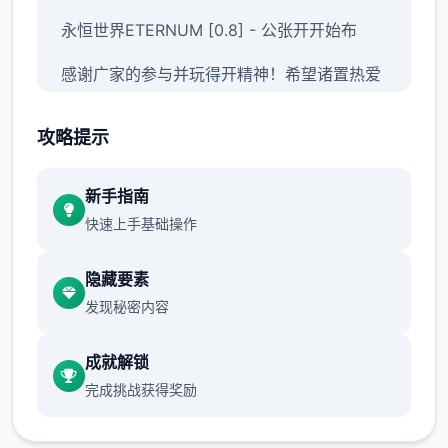
永恒世界ETERNUM [0.8] - 公张开开始布
感谢广家的参与并玩得开精神！希望诸置热爱
它！这时，永恒世界0.8发行版已面针所有采
用者开放，带至合计新游戏里面容和工艺改
攻略提示
进。
新手指南
永恒世界载入ETERNUM [0.8] - 变更日志和
快速上手基础操作
发布日期
1650+张新照片，80+个新动画，16750+行
隐藏要素
新代码，38+首新音乐曲目，150+种类新音
发现秘密内容
效，升级的用户视图，修复了多个渲染和代码
问题。
成就解锁
完成挑战获得奖励
本教程基于正者的官方向攻略与国外界Tanxui