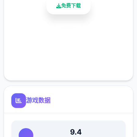
免费下载
我会把最佳路线颜色标为红色
安全下载
高速安装
每一章的题目标为绿色
完全免费
客服支持
选项的说明内容标为粉色
游戏数据
核角的好感变化会标为黄色
金钱变化标为蓝色
9.4