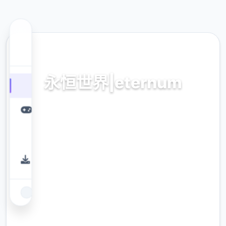
💉 热门推荐
永恒世界|eternum
V0.8.5,即将前方本土化官方法传输
9.4
评分
2.3M
下载