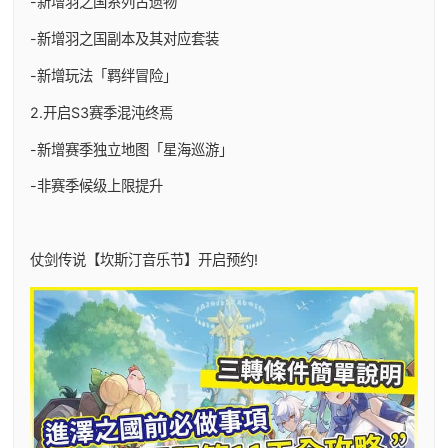
-新增羽之国系列古遗物
-新增羽之国副本及其对应套装
-新增玩法「羁绊冒险」
2.开启S3赛季混沌终焉
-新增赛季独立地图「星海巡游」
-非赛季候级上限提升
仗剑传说【坎斯汀音乐节】开启预约!