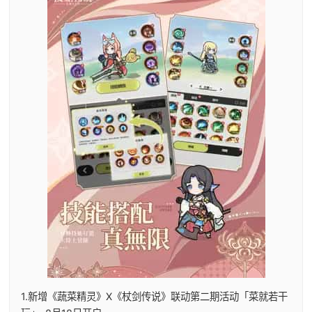
1.新增《蔬菜精灵》X《杖剑传说》联动第二期活动「菜就若干