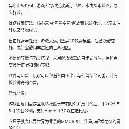
异所带轻旅程：游戏者穿越抵坎斯汀世界，本由探索地图，寻
宝探险。
简便放置玩法：核心意为“睡觉变强”所放置养就机订，让玩家估
计以及轻松成长。
自由探索与社交：游戏采运用竖屏2D探索模型，包含隐藏委
托、未知宝藏同丰富性的世界地图。
不是羁较量与功夫搭配：采用解放双掌的自步式战斗，拥护百
变技行搭配和随心转职。
伙伴与幻兽：玩家可以邂逅各类伙伴，与幻兽结伴同游，并肩
检验神奇的圣兽。
游戏背景：
游戏由厦门雷霆互联科技股份带有限公开放司代据，于2025年
5月29日公测，支持Android 7.0以在迭代版。
它属于独套以异世界为背景的MMORPG，注重点轻松愉快的冒
险尝试。