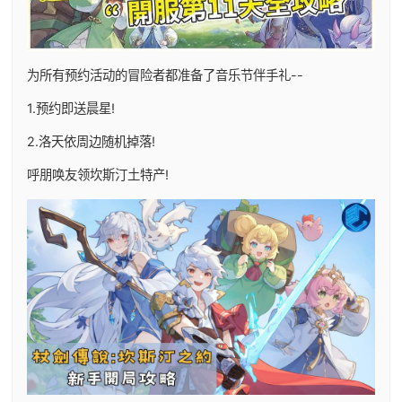
为所有预约活动的冒险者都准备了音乐节伴手礼--
1.预约即送晨星!
2.洛天依周边随机掉落!
呼朋唤友领坎斯汀土特产!