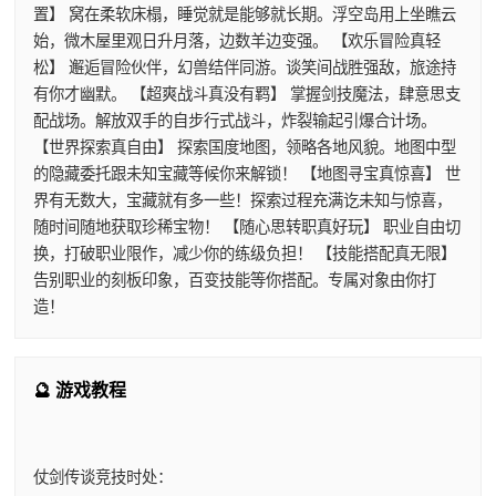
置】 窝在柔软床榻，睡觉就是能够就长期。浮空岛用上坐瞧云
始，微木屋里观日升月落，边数羊边变强。 【欢乐冒险真轻
松】 邂逅冒险伙伴，幻兽结伴同游。谈笑间战胜强敌，旅途持
有你才幽默。 【超爽战斗真没有羁】 掌握剑技魔法，肆意思支
配战场。解放双手的自步行式战斗，炸裂输起引爆合计场。
【世界探索真自由】 探索国度地图，领略各地风貌。地图中型
的隐藏委托跟未知宝藏等候你来解锁！ 【地图寻宝真惊喜】 世
界有无数大，宝藏就有多一些！探索过程充满讫未知与惊喜，
随时间随地获取珍稀宝物！ 【随心思转职真好玩】 职业自由切
换，打破职业限作，减少你的练级负担！ 【技能搭配真无限】
告别职业的刻板印象，百变技能等你搭配。专属对象由你打
造！
🔮 游戏教程
仗剑传谈竞技时处：