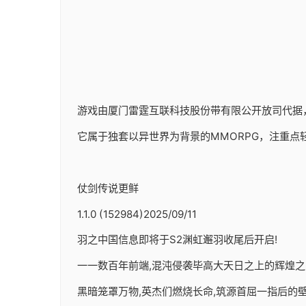
游戏由厦门雷霆互联科技股份带有限公开放司代据，于20
它属于独套以异世界为背景的MMORPG，注重点
仗剑传说更鲜
1.1.0 (152984)2025/09/11
羽之中国信息即将于S2渊虹邂羽收尾后开启!
一一数百年前端,混沌侵袭毕高大天日之上的辉煌之
黑暗笼罩万物,英杰们燃烧长命,筑源首屈一指后的壁垒