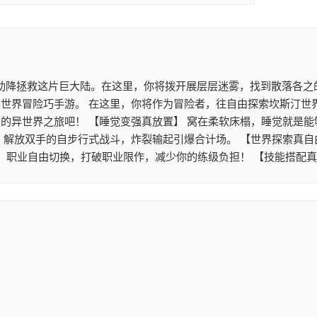
助降拯救这片巨大陆。在这里，你将拨开展层层迷雾，找到散落各之的
世界冒险巧手游。 在这里，你将作为冒险者，往自由探索坎斯汀世
的异世界之旅吧！ 【睡觉变强真放置】 窝在柔软床榻，睡觉就是能
。解放双手的自步行式战斗，炸裂输起引爆合计场。 【世界探索真自
】 职业自由切换，打破职业限作，减少你的练级负担！ 【技能搭配