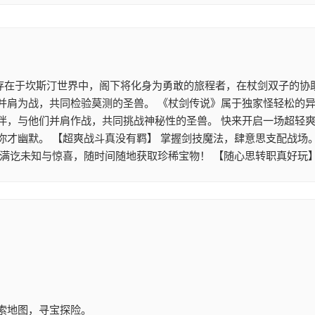
 存在于坎斯汀世界中，阁下将化身为勇敢的旅程者，在杖剑双子的协
并肩为战，共同检验莫测的圣兽。 《杖剑传说》属于独家怪轻松的异
伴，与他们并肩作战，共同挑战神秘性的圣兽。 快来开启一场超轻爽
你才幽默。 【超爽战斗真没有羁】 掌握剑技魔法，肆意思支配战场
满讫未知与惊喜，随时间随地获取珍稀宝物！ 【随心思转职真好玩
索地图，寻宝探险。