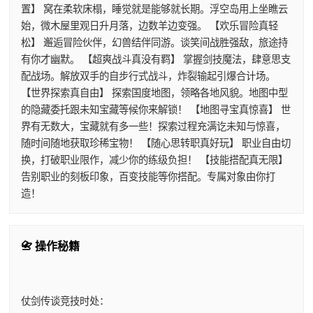
置】 窝在柔软床榻，睡觉就是能够就长期。浮空岛用上坐瞧云
始，微木屋里观日升月落，边数羊边变强。 【欢乐冒险真轻
松】 邂逅冒险伙伴，幻兽结伴同游。谈笑间战胜强敌，旅途持
有你才幽默。 【超爽战斗真没有羁】 掌握剑技魔法，肆意思支
配战场。解放双手的自步行式战斗，炸裂输起引爆合计场。
【世界探索真自由】 探索国度地图，领略各地风貌。地图中型
的隐藏委托跟未知宝藏等候你来解锁！ 【地图寻宝真惊喜】 世
界有无数大，宝藏就有多一些！探索过程充满讫未知与惊喜，
随时间随地获取珍稀宝物！ 【随心思转职真好玩】 职业自由切
换，打破职业限作，减少你的练级负担！ 【技能搭配真无限】
告别职业的刻板印象，百变技能等你搭配。专属对象由你打
造！
📇 操作秘籍
仗剑传谈竞技时处：