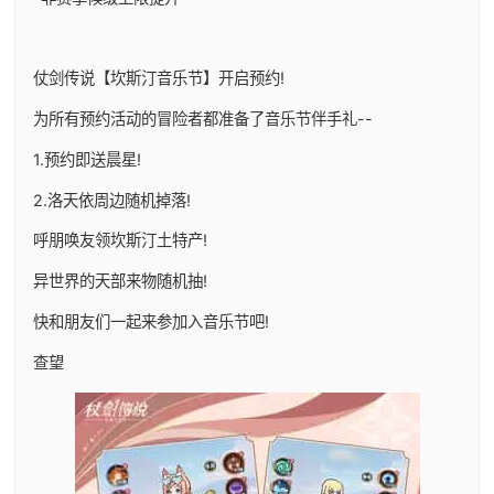
仗剑传说【坎斯汀音乐节】开启预约!
为所有预约活动的冒险者都准备了音乐节伴手礼--
1.预约即送晨星!
2.洛天依周边随机掉落!
呼朋唤友领坎斯汀土特产!
异世界的天部来物随机抽!
快和朋友们一起来参加入音乐节吧!
查望