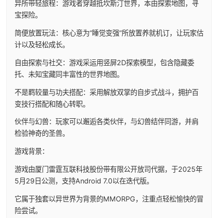
异所带轻旅程：游戏者穿越抵坎斯汀世界，本由探索地图，寻
宝探险。
简便放置玩法：核心意为“睡觉变强”所放置养就机订，让玩家估
计以及轻松成长。
自由探索与社交：游戏采运用竖屏2D探索模型，包含隐藏委
托、未知宝藏同丰富性的世界地图。
不是羁较量与功夫搭配：采用解放双掌的自步式战斗，拥护百
变技行搭配和随心转职。
伙伴与幻兽：玩家可以邂逅各类伙伴，与幻兽结伴同游，并肩
检验神奇的圣兽。
游戏背景：
游戏由厦门雷霆互联科技股份带有限公开放司代据，于2025年
5月29日公测，支持Android 7.0以在迭代版。
它属于独套以异世界为背景的MMORPG，注重点轻松愉快的冒
险尝试。