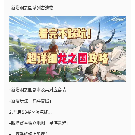
-新增羽之国系列古遗物
-新增羽之国副本及其对应套装
-新增玩法「羁绊冒险」
2.开启S3赛季混沌终焉
-新增赛季独立地图「星海巡游」
-非赛季候级上限提升