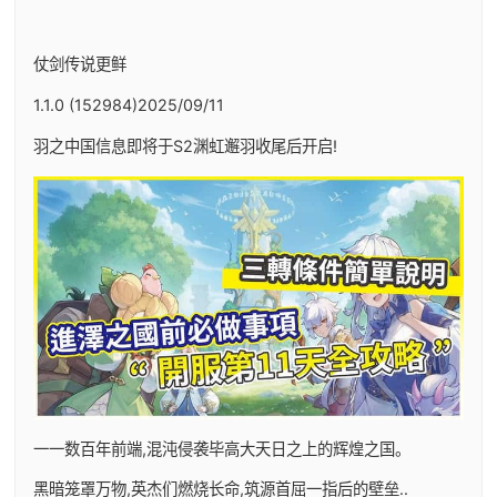
仗剑传说更鲜
1.1.0 (152984)2025/09/11
羽之中国信息即将于S2渊虹邂羽收尾后开启!
一一数百年前端,混沌侵袭毕高大天日之上的辉煌之国。
黑暗笼罩万物,英杰们燃烧长命,筑源首屈一指后的壁垒..