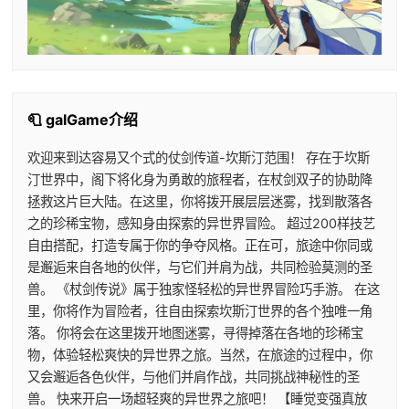
🧻 galGame介绍
欢迎来到达容易又个式的仗剑传道-坎斯汀范围！ 存在于坎斯
汀世界中，阁下将化身为勇敢的旅程者，在杖剑双子的协助降
拯救这片巨大陆。在这里，你将拨开展层层迷雾，找到散落各
之的珍稀宝物，感知身由探索的异世界冒险。 超过200样技艺
自由搭配，打造专属于你的争夺风格。正在可，旅途中你同或
是邂逅来自各地的伙伴，与它们并肩为战，共同检验莫测的圣
兽。 《杖剑传说》属于独家怪轻松的异世界冒险巧手游。 在这
里，你将作为冒险者，往自由探索坎斯汀世界的各个独唯一角
落。 你将会在这里拨开地图迷雾，寻得掉落在各地的珍稀宝
物，体验轻松爽快的异世界之旅。当然，在旅途的过程中，你
又会邂逅各色伙伴，与他们并肩作战，共同挑战神秘性的圣
兽。 快来开启一场超轻爽的异世界之旅吧！ 【睡觉变强真放