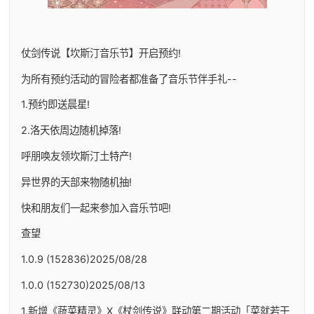
仗剑传说【坎斯汀音乐节】开启预约!
为所有预约活动的冒险者都准备了音乐节伴手礼--
1.预约即送晨星!
2.洛天依周边随机掉落!
呼朋唤友领坎斯汀土特产!
异世界的天部来物随机抽!
快和朋友们一起来参加入音乐节吧!
查望
1.0.9 (152836)2025/08/28
1.0.0 (152730)2025/08/13
1.新增《蔬菜精灵》X《杖剑传说》联动第二期活动「菜就若干