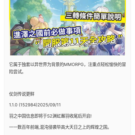
它属于独套以异世界为背景的MMORPG，注重点轻松愉快的冒
险尝试。
仗剑传说更鲜
1.1.0 (152984)2025/09/11
羽之中国信息即将于S2渊虹邂羽收尾后开启!
一一数百年前端,混沌侵袭毕高大天日之上的辉煌之国。