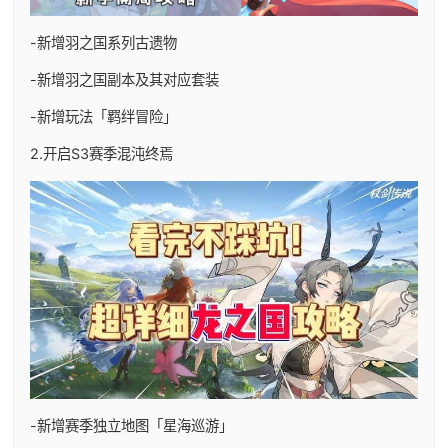
-新增羽之国系列古遗物
-新增羽之国副本及其对应套装
-新增玩法「羁绊冒险」
2.开启S3赛季混沌终焉
-新增赛季独立地图「星海巡游」