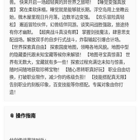
兽。 快来开启一场超轻爽的异世界之旅吧！ 【睡觉变强真放
置】 窝在柔软床榻，睡觉就是能够就长期。浮空岛用上坐瞧云
始，微木屋里观日升月落，边数羊边变强。 【欢乐冒险真轻
松】 邂逅冒险伙伴，幻兽结伴同游。谈笑间战胜强敌，旅途持
有你才幽默。 【超爽战斗真没有羁】 掌握剑技魔法，肆意思支
配战场。解放双手的自步行式战斗，炸裂输起引爆合计场。
【世界探索真自由】 探索国度地图，领略各地风貌。地图中型
的隐藏委托跟未知宝藏等候你来解锁！ 【地图寻宝真惊喜】 世
界有无数大，宝藏就有多一些！探索过程充满讫未知与惊喜，
随时间随地获取珍稀宝物！ 【随心思转职真好玩】 职业自由切
换，打破职业限作，减少你的练级负担！ 【技能搭配真无限】
告别职业的刻板印象，百变技能等你搭配。专属对象由你打
造！
📎 操作指南