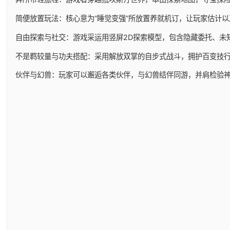
简便放置玩法：核心意为“睡觉变强”所放置养就机订，让玩家估计
自由探索与社交：游戏采运用竖屏2D探索模型，包含隐藏委托、未
不是羁较量与功夫搭配：采用解放双掌的自步式战斗，拥护百变技
伙伴与幻兽：玩家可以邂逅各类伙伴，与幻兽结伴同游，并肩检验