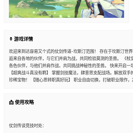
⚱️ 游戏详情
欢迎来到达容易又个式的仗剑传道-坎斯汀范围！ 存在于坎斯汀世
逅来自各地的伙伴，与它们并肩为战，共同检验莫测的圣兽。 《杖
各色伙伴，与他们并肩作战，共同挑战神秘性的圣兽。 快来开启一
【超爽战斗真没有羁】 掌握剑技魔法，肆意思支配战场。解放双手
珍稀宝物！ 【随心思转职真好玩】 职业自由切换，打破职业限作
📩 使用攻略
仗剑传谈竞技时处：