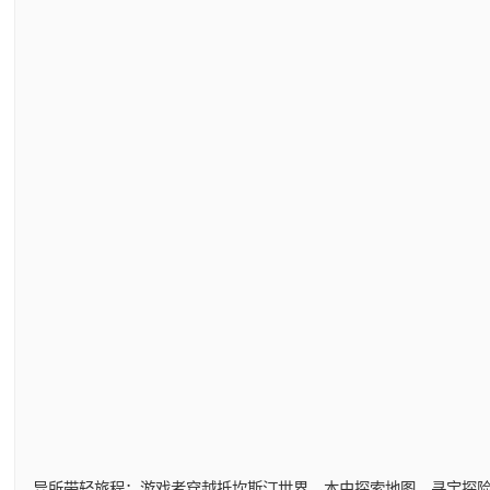
异所带轻旅程：游戏者穿越抵坎斯汀世界，本由探索地图，寻宝探