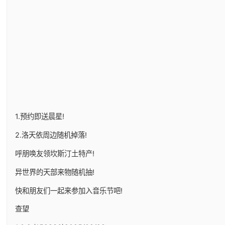
1.预约即送晨星!
2.洛天依周边随机掉落!
呼朋唤友领坎斯汀土特产!
异世界的天部来物随机抽!
快和朋友们一起来参加入音乐节吧!
查望