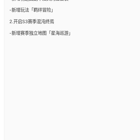
-新增玩法「羁绊冒险」
2.开启S3赛季混沌终焉
-新增赛季独立地图「星海巡游」