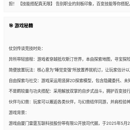
担！ 【技能搭配真无限】 告别职业的刻板印象，百变技能等你搭
🎯 游戏秘籍
仗剑传谈竞技时处：
异所带轻旅程：游戏者穿越抵坎斯汀世界，本由探索地图，寻宝探
简便放置玩法：核心意为“睡觉变强”所放置养就机订，让玩家估计
自由探索与社交：游戏采运用竖屏2D探索模型，包含隐藏委托、未
不是羁较量与功夫搭配：采用解放双掌的自步式战斗，拥护百变技
伙伴与幻兽：玩家可以邂逅各类伙伴，与幻兽结伴同游，并肩检验
游戏背景：
游戏由厦门雷霆互联科技股份带有限公开放司代据，于2025年5月29日