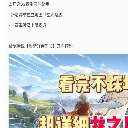
2.开启S3赛季混沌终焉
-新增赛季独立地图「星海巡游」
-非赛季候级上限提升
仗剑传说【坎斯汀音乐节】开启预约!