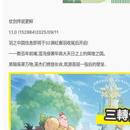
仗剑传说更鲜
1.1.0 (152984)2025/09/11
羽之中国信息即将于S2渊虹邂羽收尾后开启!
一一数百年前端,混沌侵袭毕高大天日之上的辉煌之国。
黑暗笼罩万物,英杰们燃烧长命,筑源首屈一指后的壁垒..