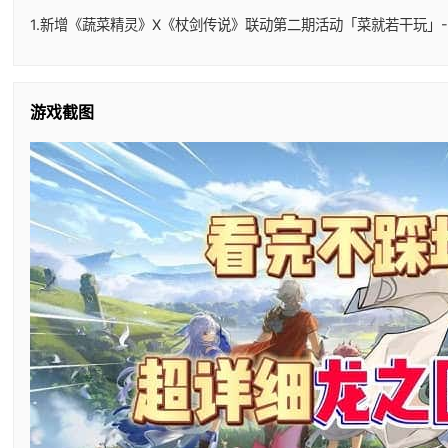
1.新增《蔬菜精灵》X《杖剑传说》联动第二期活动「菜就若干玩」-
游戏截图