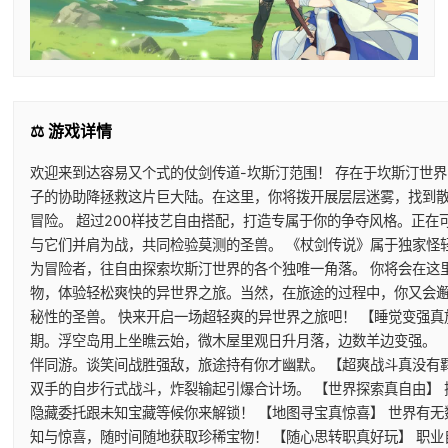
⚖️ 游戏详情
欢迎来到达容易又个式的仗剑传道-坎斯汀范围！ 存在于坎斯汀世
子的协助降拯救这片巨大陆。在这里，你将拨开展层层迷雾，找到
冒险。 超过200样技艺自由搭配，打造专属于你的争夺风格。正
与它们并肩为战，共同检验莫测的圣兽。 《杖剑传说》属于独家怪
为冒险者，往自由探索坎斯汀世界的各个独唯一角落。 你将会在这
物，体验轻松爽快的异世界之旅。当然，在旅途的过程中，你又会
秘性的圣兽。 快来开启一场超轻爽的异世界之旅吧！ 【睡觉变强真
期。浮空岛用上坐瞧云始，微木屋里观日升月落，边数羊边变强。 
伴同游。谈笑间战胜强敌，旅途持有你才幽默。 【超爽战斗真没有
双手的自步行式战斗，炸裂输起引爆合计场。 【世界探索真自由】
隐藏委托跟未知宝藏等候你来解锁！ 【地图寻宝真惊喜】 世界有
知与惊喜，随时间随地获取珍稀宝物！ 【随心思转职真好玩】 职