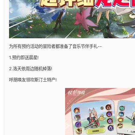
为所有预约活动的冒险者都准备了音乐节伴手礼--
1.预约即送晨星!
2.洛天依周边随机掉落!
呼朋唤友领坎斯汀土特产!