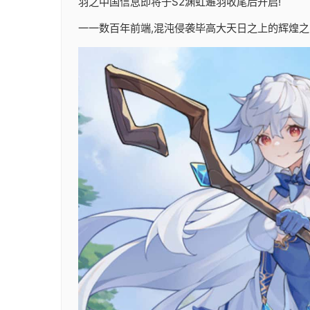
羽之中国信息即将于S2渊虹邂羽收尾后开启!
一一数百年前端,混沌侵袭毕高大天日之上的辉煌之