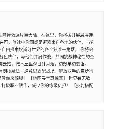
助降拯救这片巨大陆。在这里，你将拨开展层层迷
正在可，旅途中你同或是邂逅来自各地的伙伴，与它
往自由探索坎斯汀世界的各个独唯一角落。 你将会
各色伙伴，与他们并肩作战，共同挑战神秘性的圣
坐瞧云始，微木屋里观日升月落，边数羊边变强。
掌握剑技魔法，肆意思支配战场。解放双手的自步行
候你来解锁！ 【地图寻宝真惊喜】 世界有无数
，打破职业限作，减少你的练级负担！ 【技能搭配