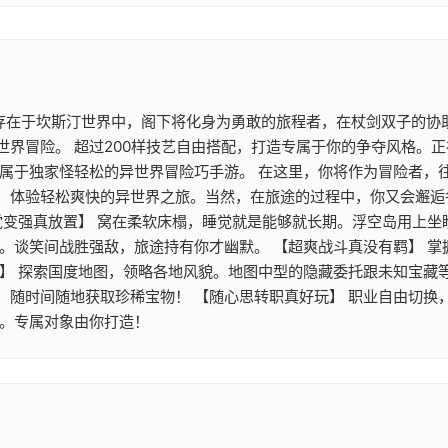
 存在于坎斯汀世界中，阁下将化身为勇敢的旅程者，在杖剑双子的协
世界冒险。 超过200样技艺自由搭配，打造专属于你的争夺风格。
》属于独家怪轻松的异世界冒险巧手游。 在这里，你将作为冒险者，
，体验轻松爽快的异世界之旅。当然，在旅途的过程中，你又会邂逅
觉变强真放置】 窝在柔软床榻，睡觉就是能够就长期。浮空岛用上
游。谈笑间战胜强敌，旅途持有你才幽默。 【超爽战斗真没有羁】 
】 探索国度地图，领略各地风貌。地图中型的隐藏委托跟未知宝藏等
，随时间随地获取珍稀宝物！ 【随心思转职真好玩】 职业自由切换
配。专属对象由你打造！