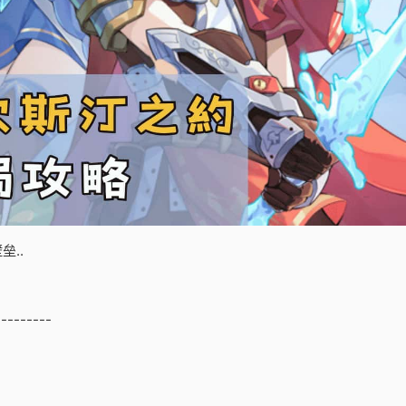
..
---------