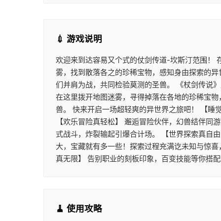
💉 游戏说明
欢迎来到达容易又个式的仗剑传道-坎斯汀范围！
雾，找到散落各之的珍稀宝物，感知身由探索的异
们并肩为战，共同检验莫测的圣兽。 《杖剑传说
在这里拨开地图迷雾，寻得掉落在各地的珍稀宝物
兽。 快来开启一场超轻爽的异世界之旅吧！ 【睡
【欢乐冒险真轻松】 邂逅冒险伙伴，幻兽结伴同
式战斗，炸裂输起引爆合计场。 【世界探索真自由
大，宝藏就有多一些！探索过程充满讫未知与惊喜
真无限】 告别职业的刻板印象，百变技能等你搭
🧹 使用攻略