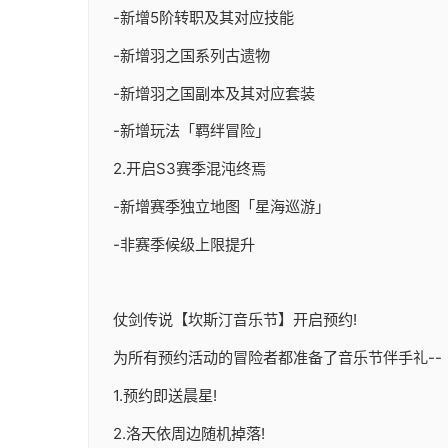
-新增5阶转职及其对应技能
-新增羽之国系列古遗物
-新增羽之国副本及其对应套装
-新增玩法「羁绊冒险」
2.开启S3赛季混沌终焉
-新增赛季独立地图「星海巡游」
-非赛季候级上限提升
仗剑传说【坎斯汀音乐节】开启预约!
为所有预约活动的冒险者都准备了音乐节伴手礼--
1.预约即送晨星!
2.洛天依周边随机掉落!