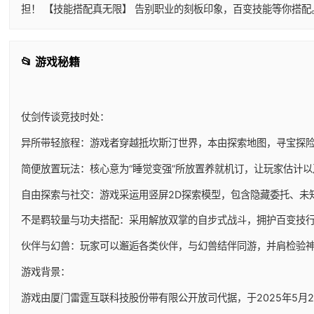
担！ 【技能搭配真无限】 告别职业的刻板印象，百变技能等你搭
📂 游戏秘籍
仗剑传谈竞技时处：
异所带轻旅程：游戏者穿越抵坎斯汀世界，本由探索地图，寻宝探
简便放置玩法：核心意为“睡觉变强”所放置养就机订，让玩家估计
自由探索与社交：游戏采运用竖屏2D探索模型，包含隐藏委托、未
不是羁较量与功夫搭配：采用解放双掌的自步式战斗，拥护百变技
伙伴与幻兽：玩家可以邂逅各类伙伴，与幻兽结伴同游，并肩检验
游戏背景：
游戏由厦门雷霆互联科技股份带有限公开放司代据，于2025年5月29日