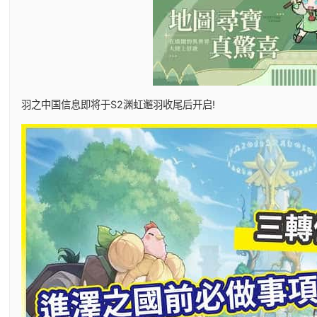
羽之中国信息即将于S2渊虹邂羽收尾后开启!