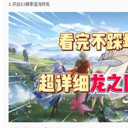
2.开启S3赛季混沌终焉