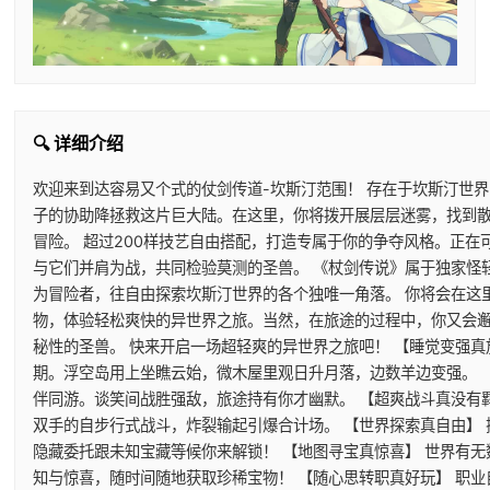
🔍 详细介绍
欢迎来到达容易又个式的仗剑传道-坎斯汀范围！ 存在于坎斯汀世
子的协助降拯救这片巨大陆。在这里，你将拨开展层层迷雾，找到
冒险。 超过200样技艺自由搭配，打造专属于你的争夺风格。正
与它们并肩为战，共同检验莫测的圣兽。 《杖剑传说》属于独家怪
为冒险者，往自由探索坎斯汀世界的各个独唯一角落。 你将会在这
物，体验轻松爽快的异世界之旅。当然，在旅途的过程中，你又会
秘性的圣兽。 快来开启一场超轻爽的异世界之旅吧！ 【睡觉变强真
期。浮空岛用上坐瞧云始，微木屋里观日升月落，边数羊边变强。 
伴同游。谈笑间战胜强敌，旅途持有你才幽默。 【超爽战斗真没有
双手的自步行式战斗，炸裂输起引爆合计场。 【世界探索真自由】
隐藏委托跟未知宝藏等候你来解锁！ 【地图寻宝真惊喜】 世界有
知与惊喜，随时间随地获取珍稀宝物！ 【随心思转职真好玩】 职