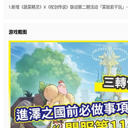
1.新增《蔬菜精灵》X《杖剑传说》联动第二期活动「菜就若干玩」-
游戏截图