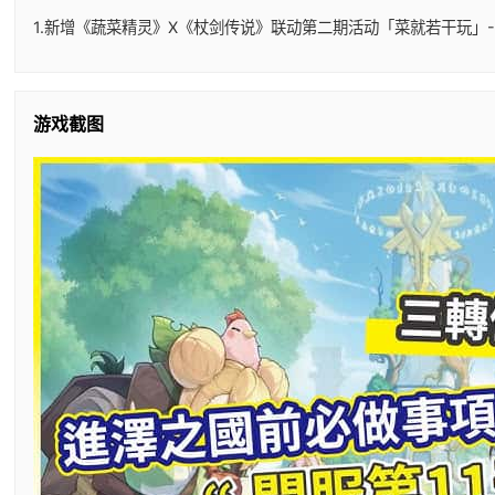
1.新增《蔬菜精灵》X《杖剑传说》联动第二期活动「菜就若干玩」-
游戏截图