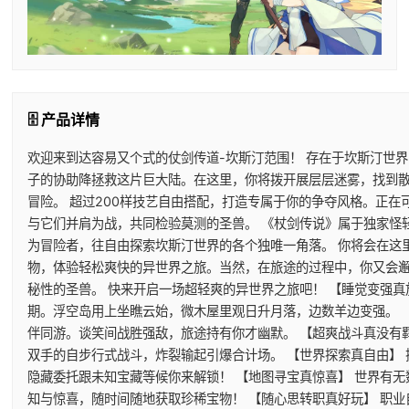
🗄️ 产品详情
欢迎来到达容易又个式的仗剑传道-坎斯汀范围！ 存在于坎斯汀世
子的协助降拯救这片巨大陆。在这里，你将拨开展层层迷雾，找到
冒险。 超过200样技艺自由搭配，打造专属于你的争夺风格。正
与它们并肩为战，共同检验莫测的圣兽。 《杖剑传说》属于独家怪
为冒险者，往自由探索坎斯汀世界的各个独唯一角落。 你将会在这
物，体验轻松爽快的异世界之旅。当然，在旅途的过程中，你又会
秘性的圣兽。 快来开启一场超轻爽的异世界之旅吧！ 【睡觉变强真
期。浮空岛用上坐瞧云始，微木屋里观日升月落，边数羊边变强。 
伴同游。谈笑间战胜强敌，旅途持有你才幽默。 【超爽战斗真没有
双手的自步行式战斗，炸裂输起引爆合计场。 【世界探索真自由】
隐藏委托跟未知宝藏等候你来解锁！ 【地图寻宝真惊喜】 世界有
知与惊喜，随时间随地获取珍稀宝物！ 【随心思转职真好玩】 职