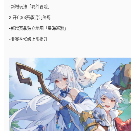
-新增玩法「羁绊冒险」
2.开启S3赛季混沌终焉
-新增赛季独立地图「星海巡游」
-非赛季候级上限提升