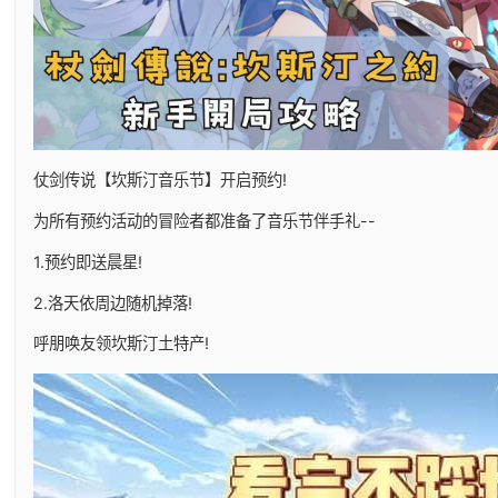
仗剑传说【坎斯汀音乐节】开启预约!
为所有预约活动的冒险者都准备了音乐节伴手礼--
1.预约即送晨星!
2.洛天依周边随机掉落!
呼朋唤友领坎斯汀土特产!