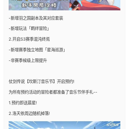
-新增羽之国副本及其对应套装
-新增玩法「羁绊冒险」
2.开启S3赛季混沌终焉
-新增赛季独立地图「星海巡游」
-非赛季候级上限提升
仗剑传说【坎斯汀音乐节】开启预约!
为所有预约活动的冒险者都准备了音乐节伴手礼--
1.预约即送晨星!
2.洛天依周边随机掉落!