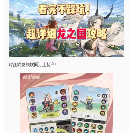
呼朋唤友领坎斯汀土特产!