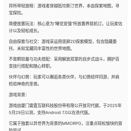
异所带轻旅程：游戏者穿越抵坎斯汀世界，本由探索地图，寻
宝探险。
简便放置玩法：核心意为“睡觉变强”所放置养就机订，让玩家估
计以及轻松成长。
自由探索与社交：游戏采运用竖屏2D探索模型，包含隐藏委
托、未知宝藏同丰富性的世界地图。
不是羁较量与功夫搭配：采用解放双掌的自步式战斗，拥护百
变技行搭配和随心转职。
伙伴与幻兽：玩家可以邂逅各类伙伴，与幻兽结伴同游，并肩
检验神奇的圣兽。
游戏背景：
游戏由厦门雷霆互联科技股份带有限公开放司代据，于2025年
5月29日公测，支持Android 7.0以在迭代版。
它属于独套以异世界为背景的MMORPG，注重点轻松愉快的冒
险尝试。