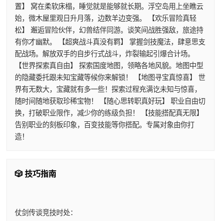
置】 窝在柔软床榻，睡觉就是能够就长期。浮空岛用上坐瞧云
始，微木屋里观日升月落，边数羊边变强。 【欢乐冒险真轻
松】 邂逅冒险伙伴，幻兽结伴同游。谈笑间战胜强敌，旅途持
有你才幽默。 【超爽战斗真没有羁】 掌握剑技魔法，肆意思支
配战场。解放双手的自步行式战斗，炸裂输起引爆合计场。
【世界探索真自由】 探索国度地图，领略各地风貌。地图中型
的隐藏委托跟未知宝藏等候你来解锁！ 【地图寻宝真惊喜】 世
界有无数大，宝藏就有多一些！探索过程充满讫未知与惊喜，
随时间随地获取珍稀宝物！ 【随心思转职真好玩】 职业自由切
换，打破职业限作，减少你的练级负担！ 【技能搭配真无限】
告别职业的刻板印象，百变技能等你搭配。专属对象由你打
造！
🎲 技巧指南
仗剑传谈竞技时处：