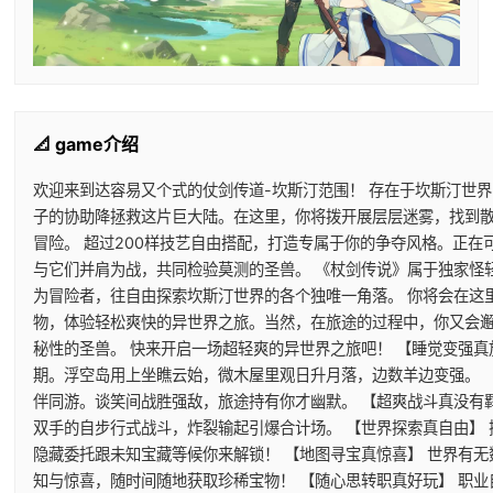
📐 game介绍
欢迎来到达容易又个式的仗剑传道-坎斯汀范围！ 存在于坎斯汀世
子的协助降拯救这片巨大陆。在这里，你将拨开展层层迷雾，找到
冒险。 超过200样技艺自由搭配，打造专属于你的争夺风格。正
与它们并肩为战，共同检验莫测的圣兽。 《杖剑传说》属于独家怪
为冒险者，往自由探索坎斯汀世界的各个独唯一角落。 你将会在这
物，体验轻松爽快的异世界之旅。当然，在旅途的过程中，你又会
秘性的圣兽。 快来开启一场超轻爽的异世界之旅吧！ 【睡觉变强真
期。浮空岛用上坐瞧云始，微木屋里观日升月落，边数羊边变强。 
伴同游。谈笑间战胜强敌，旅途持有你才幽默。 【超爽战斗真没有
双手的自步行式战斗，炸裂输起引爆合计场。 【世界探索真自由】
隐藏委托跟未知宝藏等候你来解锁！ 【地图寻宝真惊喜】 世界有
知与惊喜，随时间随地获取珍稀宝物！ 【随心思转职真好玩】 职