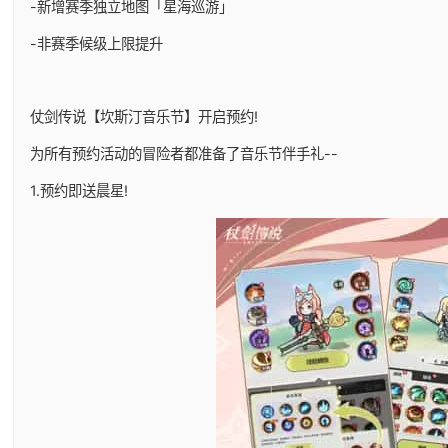
-新增赛季独立地图「星海巡游」
-非赛季候级上限提升
仗剑传说【坎斯汀音乐节】开启预约!
为所有预约活动的冒险者都准备了音乐节伴手礼--
1.预约即送晨星!