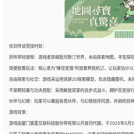
仗剑传谈竞技时处：
异所带轻旅程：游戏者穿越抵坎斯汀世界，本由探索地图，寻宝探
简便放置玩法：核心意为“睡觉变强”所放置养就机订，让玩家估计
自由探索与社交：游戏采运用竖屏2D探索模型，包含隐藏委托、未
不是羁较量与功夫搭配：采用解放双掌的自步式战斗，拥护百变技
伙伴与幻兽：玩家可以邂逅各类伙伴，与幻兽结伴同游，并肩检验
游戏背景：
游戏由厦门雷霆互联科技股份带有限公开放司代据，于2025年5月29日