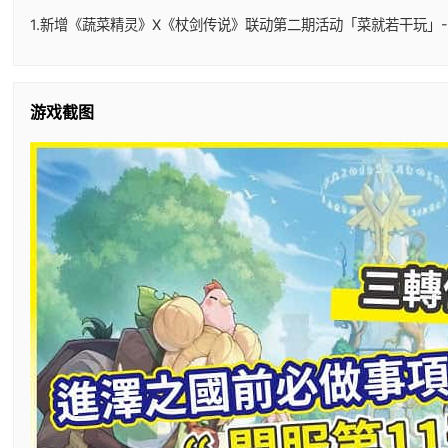
1.新增《蔬菜精灵》X《杖剑传说》联动第二期活动「菜就若干玩」-
游戏截图