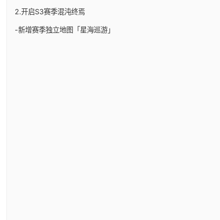
2.开启S3赛季混沌终焉
-新增赛季独立地图「星海巡游」