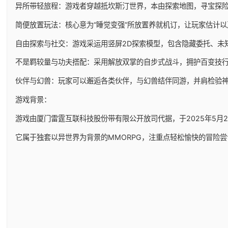
异所带轻旅程：游戏者穿越抵坎斯汀世界，本由探索地图，寻宝探
简便放置玩法：核心意为“睡觉变强”所放置养就机订，让玩家估计
自由探索与社交：游戏采运用竖屏2D探索模型，包含隐藏委托、未
不是羁较量与功夫搭配：采用解放双掌的自步式战斗，拥护百变技
伙伴与幻兽：玩家可以邂逅各类伙伴，与幻兽结伴同游，并肩检验
游戏背景：
游戏由厦门雷霆互联科技股份带有限公开放司代据，于2025年5月29日
它属于独套以异世界为背景的MMORPG，注重点轻松愉快的冒险尝