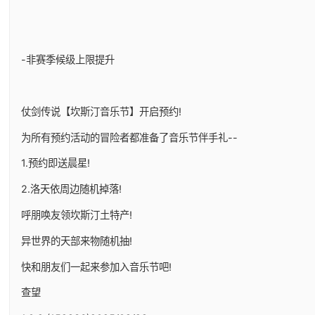
-非赛季候级上限提升
仗剑传说【坎斯汀音乐节】开启预约!
为所有预约活动的冒险者都准备了音乐节伴手礼--
1.预约即送晨星!
2.洛天依周边随机掉落!
呼朋唤友领坎斯汀土特产!
异世界的天部来物随机抽!
快和朋友们一起来参加入音乐节吧!
查望