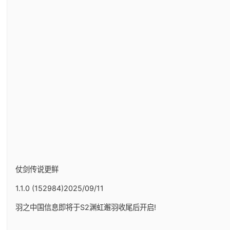
仗剑传说更鲜
1.1.0 (152984)2025/09/11
羽之中国信息即将于S2渊虹邂羽收尾后开启!