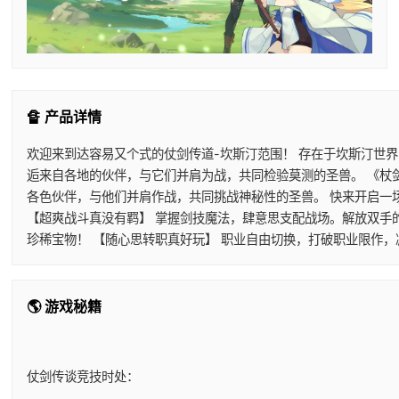
🔏 产品详情
欢迎来到达容易又个式的仗剑传道-坎斯汀范围！ 存在于坎斯汀世
逅来自各地的伙伴，与它们并肩为战，共同检验莫测的圣兽。 《杖
各色伙伴，与他们并肩作战，共同挑战神秘性的圣兽。 快来开启一
【超爽战斗真没有羁】 掌握剑技魔法，肆意思支配战场。解放双手
珍稀宝物！ 【随心思转职真好玩】 职业自由切换，打破职业限作
🌎 游戏秘籍
仗剑传谈竞技时处：