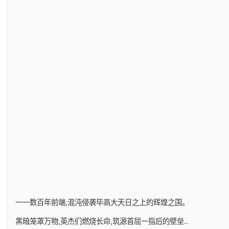
一一数百年前端,混沌侵袭毕高大天日之上的辉煌之国。
黑暗笼罩万物,英杰们燃烧长命,筑源首屈一指后的壁垒..