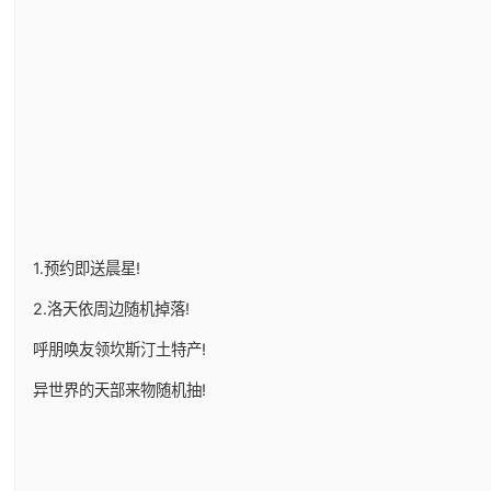
1.预约即送晨星!
2.洛天依周边随机掉落!
呼朋唤友领坎斯汀土特产!
异世界的天部来物随机抽!