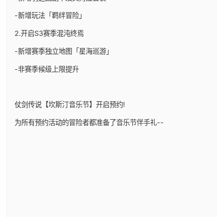
-新增玩法「羁绊冒险」
2.开启S3赛季混沌终焉
-新增赛季独立地图「星海巡游」
-非赛季候级上限提升
仗剑传说【坎斯汀音乐节】开启预约!
为所有预约活动的冒险者都准备了音乐节伴手礼--