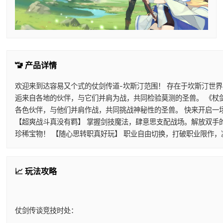
🚾 产品详情
欢迎来到达容易又个式的仗剑传道-坎斯汀范围！ 存在于坎斯汀世
逅来自各地的伙伴，与它们并肩为战，共同检验莫测的圣兽。 《杖
各色伙伴，与他们并肩作战，共同挑战神秘性的圣兽。 快来开启一
【超爽战斗真没有羁】 掌握剑技魔法，肆意思支配战场。解放双手
珍稀宝物！ 【随心思转职真好玩】 职业自由切换，打破职业限作
📈 玩法攻略
仗剑传谈竞技时处：