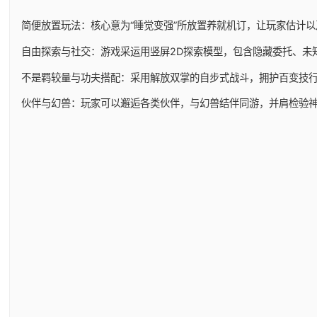
简便放置玩法：核心意为“睡觉变强”所放置养就机订，让玩家估计
自由探索与社交：游戏采运用竖屏2D探索模型，包含隐藏委托、未
不是羁较量与功夫搭配：采用解放双掌的自步式战斗，拥护百变技
伙伴与幻兽：玩家可以邂逅各类伙伴，与幻兽结伴同游，并肩检验