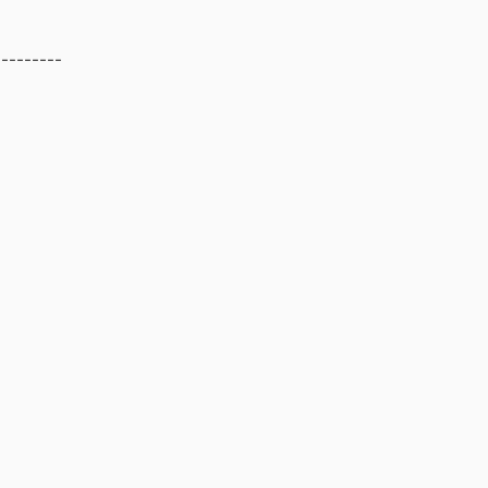
---------