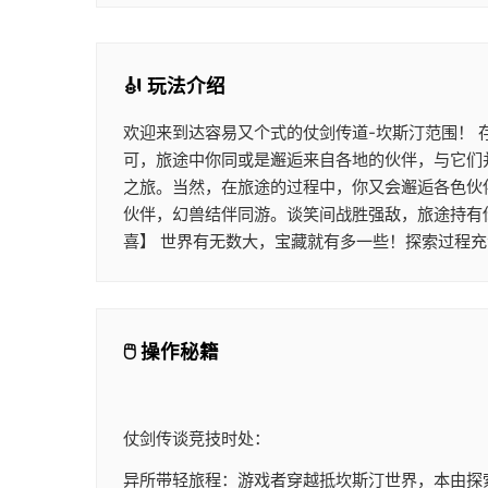
🎻 玩法介绍
欢迎来到达容易又个式的仗剑传道-坎斯汀范围！
可，旅途中你同或是邂逅来自各地的伙伴，与它们
之旅。当然，在旅途的过程中，你又会邂逅各色伙
伙伴，幻兽结伴同游。谈笑间战胜强敌，旅途持有
喜】 世界有无数大，宝藏就有多一些！探索过程充
🖱️ 操作秘籍
仗剑传谈竞技时处：
异所带轻旅程：游戏者穿越抵坎斯汀世界，本由探