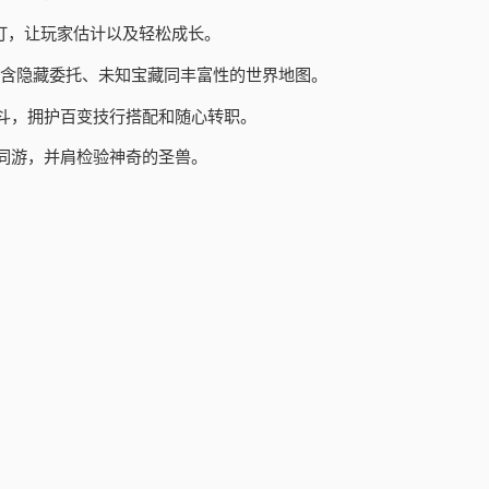
订，让玩家估计以及轻松成长。
包含隐藏委托、未知宝藏同丰富性的世界地图。
斗，拥护百变技行搭配和随心转职。
同游，并肩检验神奇的圣兽。