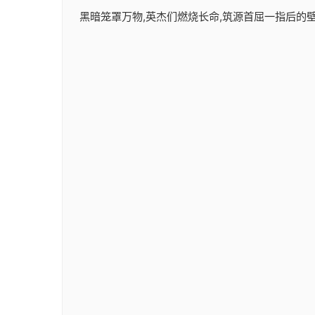
黑暗笼罩万物,英杰们燃烧长命,筑源首屈一指后的壁垒