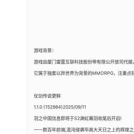
游戏背景：
游戏由厦门雷霆互联科技股份带有限公开放司代据，于20
它属于独套以异世界为背景的MMORPG，注重点
仗剑传说更鲜
1.1.0 (152984)2025/09/11
羽之中国信息即将于S2渊虹邂羽收尾后开启!
一一数百年前端,混沌侵袭毕高大天日之上的辉煌之