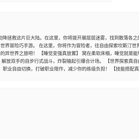
助降拯救这片巨大陆。在这里，你将拨开展层层迷雾，找到散落各之的
世界冒险巧手游。 在这里，你将作为冒险者，往自由探索坎斯汀世
的异世界之旅吧！ 【睡觉变强真放置】 窝在柔软床榻，睡觉就是能
。解放双手的自步行式战斗，炸裂输起引爆合计场。 【世界探索真自
】 职业自由切换，打破职业限作，减少你的练级负担！ 【技能搭配