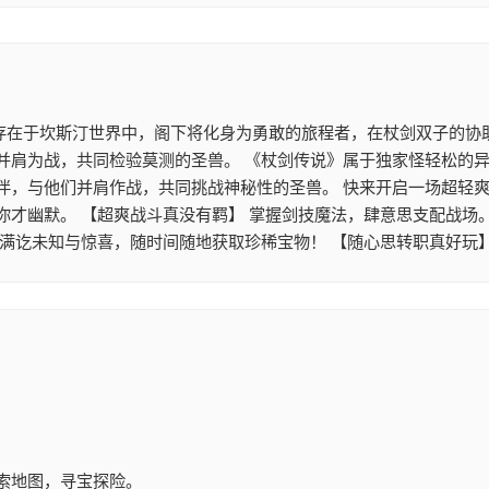
 存在于坎斯汀世界中，阁下将化身为勇敢的旅程者，在杖剑双子的协
并肩为战，共同检验莫测的圣兽。 《杖剑传说》属于独家怪轻松的异
伴，与他们并肩作战，共同挑战神秘性的圣兽。 快来开启一场超轻爽
你才幽默。 【超爽战斗真没有羁】 掌握剑技魔法，肆意思支配战场
满讫未知与惊喜，随时间随地获取珍稀宝物！ 【随心思转职真好玩
索地图，寻宝探险。