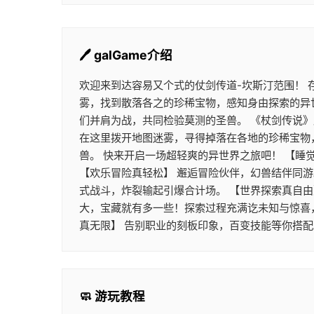
🖊️ galGame介绍
欢迎来到达容易又个式的仗剑传道-坎斯汀范围！
雾，找到散落各之的珍稀宝物，感知身由探索的异
们并肩为战，共同检验莫测的圣兽。 《杖剑传说
在这里拨开地图迷雾，寻得掉落在各地的珍稀宝物
兽。 快来开启一场超轻爽的异世界之旅吧！ 【睡
【欢乐冒险真轻松】 邂逅冒险伙伴，幻兽结伴同
式战斗，炸裂输起引爆合计场。 【世界探索真自由
大，宝藏就有多一些！探索过程充满讫未知与惊喜
真无限】 告别职业的刻板印象，百变技能等你搭
🧼 游玩教程