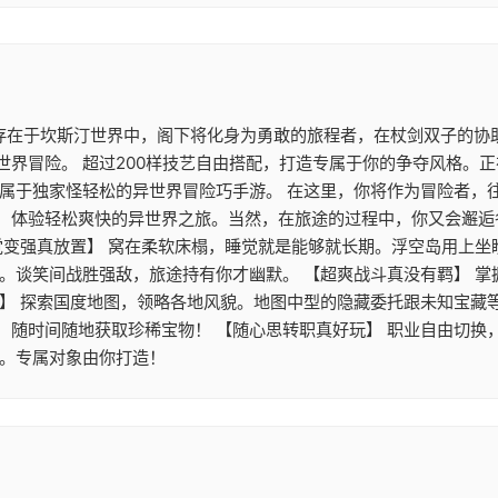
 存在于坎斯汀世界中，阁下将化身为勇敢的旅程者，在杖剑双子的协
世界冒险。 超过200样技艺自由搭配，打造专属于你的争夺风格。
》属于独家怪轻松的异世界冒险巧手游。 在这里，你将作为冒险者，
，体验轻松爽快的异世界之旅。当然，在旅途的过程中，你又会邂逅
觉变强真放置】 窝在柔软床榻，睡觉就是能够就长期。浮空岛用上
游。谈笑间战胜强敌，旅途持有你才幽默。 【超爽战斗真没有羁】 
】 探索国度地图，领略各地风貌。地图中型的隐藏委托跟未知宝藏等
，随时间随地获取珍稀宝物！ 【随心思转职真好玩】 职业自由切换
配。专属对象由你打造！