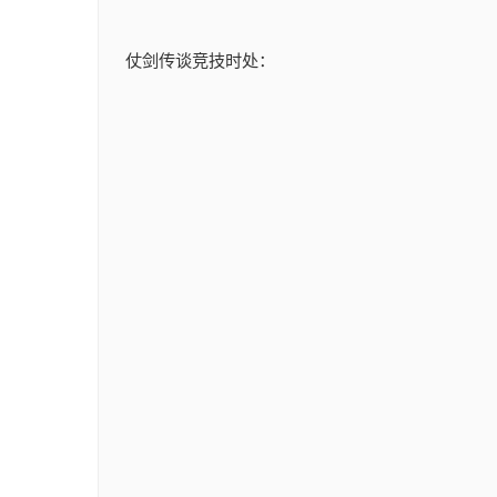
仗剑传谈竞技时处：