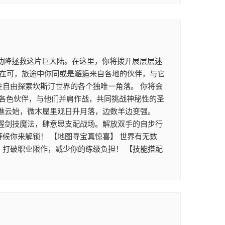
助降拯救这片巨大陆。在这里，你将拨开展层层迷
正在可，旅途中你同或是邂逅来自各地的伙伴，与它
往自由探索坎斯汀世界的各个独唯一角落。 你将会
各色伙伴，与他们并肩作战，共同挑战神秘性的圣
坐瞧云始，微木屋里观日升月落，边数羊边变强。
掌握剑技魔法，肆意思支配战场。解放双手的自步行
候你来解锁！ 【地图寻宝真惊喜】 世界有无数
，打破职业限作，减少你的练级负担！ 【技能搭配