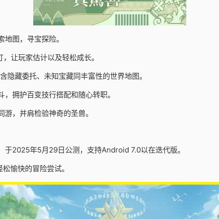
索地图，寻宝探险。
订，让玩家估计以及轻松成长。
包含隐藏委托、未知宝藏同丰富性的世界地图。
斗，拥护百变技行搭配和随心转职。
同游，并肩检验神奇的圣兽。
25年5月29日公测，支持Android 7.0以在迭代版。
轻松愉快的冒险尝试。