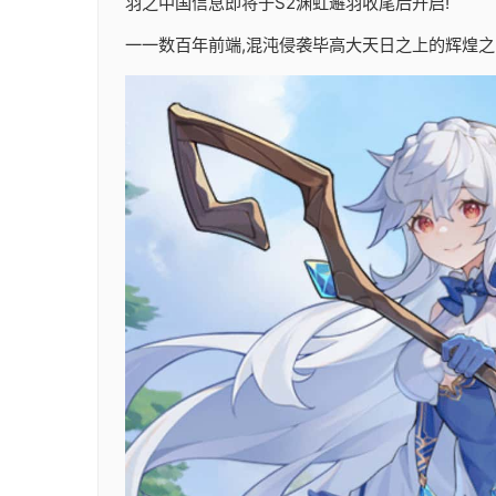
羽之中国信息即将于S2渊虹邂羽收尾后开启!
一一数百年前端,混沌侵袭毕高大天日之上的辉煌之