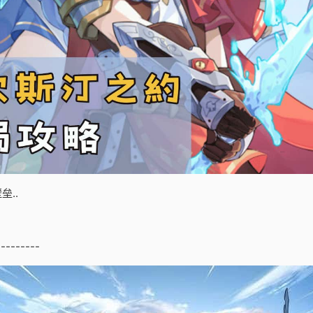
..
---------