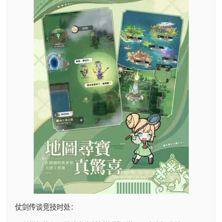
仗剑传谈竞技时处：