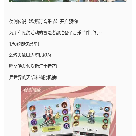
仗剑传说【坎斯汀音乐节】开启预约!
为所有预约活动的冒险者都准备了音乐节伴手礼--
1.预约即送晨星!
2.洛天依周边随机掉落!
呼朋唤友领坎斯汀土特产!
异世界的天部来物随机抽!