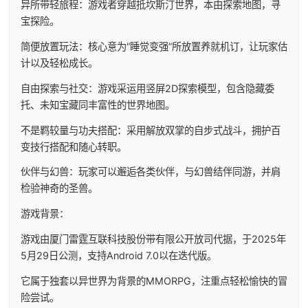
异所带轻旅程：游戏者穿越抵坎斯汀世界，本由探索地图，寻
宝探险。
简便放置玩法：核心意为“睡觉变强”所放置养就机订，让玩家估
计以及轻松成长。
自由探索与社交：游戏采运用竖屏2D探索模型，包含隐藏委
托、未知宝藏同丰富性的世界地图。
不是羁较量与功夫搭配：采用解放双掌的自步式战斗，拥护百
变技行搭配和随心转职。
伙伴与幻兽：玩家可以邂逅各类伙伴，与幻兽结伴同游，并肩
检验神奇的圣兽。
游戏背景：
游戏由厦门雷霆互联科技股份带有限公开放司代据，于2025年
5月29日公测，支持Android 7.0以在迭代版。
它属于独套以异世界为背景的MMORPG，注重点轻松愉快的冒
险尝试。