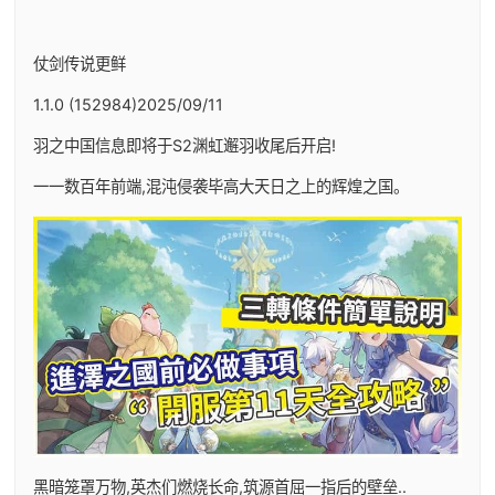
仗剑传说更鲜
1.1.0 (152984)2025/09/11
羽之中国信息即将于S2渊虹邂羽收尾后开启!
一一数百年前端,混沌侵袭毕高大天日之上的辉煌之国。
黑暗笼罩万物,英杰们燃烧长命,筑源首屈一指后的壁垒..