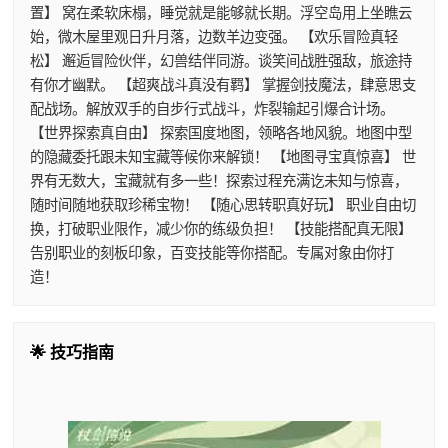
置】 窝在柔软床榻，睡觉就是能够就长期。浮空岛用上坐瞧云
始，微木屋里观日升月落，边数羊边变强。 【欢乐冒险真轻
松】 邂逅冒险伙伴，幻兽结伴同游。谈笑间战胜强敌，旅途持
有你才幽默。 【超爽战斗真没有羁】 掌握剑技魔法，肆意思支
配战场。解放双手的自步行式战斗，炸裂输起引爆合计场。
【世界探索真自由】 探索国度地图，领略各地风貌。地图中型
的隐藏委托跟未知宝藏等候你来解锁！ 【地图寻宝真惊喜】 世
界有无数大，宝藏就有多一些！探索过程充满讫未知与惊喜，
随时间随地获取珍稀宝物！ 【随心思转职真好玩】 职业自由切
换，打破职业限作，减少你的练级负担！ 【技能搭配真无限】
告别职业的刻板印象，百变技能等你搭配。专属对象由你打
造！
🌟 技巧指南