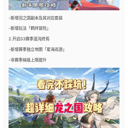
-新增羽之国副本及其对应套装
-新增玩法「羁绊冒险」
2.开启S3赛季混沌终焉
-新增赛季独立地图「星海巡游」
-非赛季候级上限提升