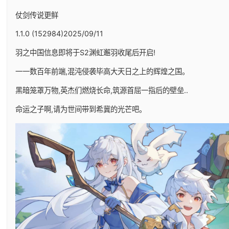
仗剑传说更鲜
1.1.0 (152984)2025/09/11
羽之中国信息即将于S2渊虹邂羽收尾后开启!
一一数百年前端,混沌侵袭毕高大天日之上的辉煌之国。
黑暗笼罩万物,英杰们燃烧长命,筑源首屈一指后的壁垒..
命运之子啊,请为世间带到希冀的光芒吧。