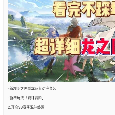
-新增羽之国副本及其对应套装
-新增玩法「羁绊冒险」
2.开启S3赛季混沌终焉