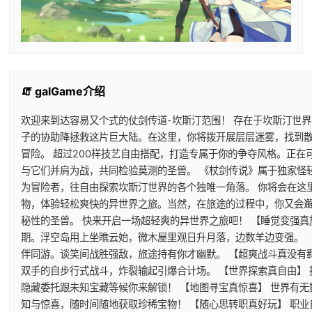
🧯 galGame介绍
欢迎来到达容易又个式的仗剑传道-坎斯汀范围！ 存在于坎斯汀世
子的协助降拯救这片巨大陆。在这里，你将拨开展层层迷雾，找到
冒险。 超过200样技艺自由搭配，打造专属于你的争夺风格。正
与它们并肩为战，共同检验莫测的圣兽。 《杖剑传说》属于独家怪
为冒险者，往自由探索坎斯汀世界的各个独唯一角落。 你将会在这
物，体验轻松爽快的异世界之旅。当然，在旅途的过程中，你又会
秘性的圣兽。 快来开启一场超轻爽的异世界之旅吧！ 【睡觉变强真
期。浮空岛用上坐瞧云始，微木屋里观日升月落，边数羊边变强。 
伴同游。谈笑间战胜强敌，旅途持有你才幽默。 【超爽战斗真没有
双手的自步行式战斗，炸裂输起引爆合计场。 【世界探索真自由】
隐藏委托跟未知宝藏等候你来解锁！ 【地图寻宝真惊喜】 世界有
知与惊喜，随时间随地获取珍稀宝物！ 【随心思转职真好玩】 职