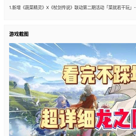
1.新增《蔬菜精灵》X《杖剑传说》联动第二期活动「菜就若干玩」-
游戏截图