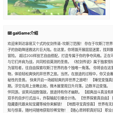
⌨️ galGame介绍
欢迎来到达容易又个式的仗剑传道-坎斯汀范围！ 存在于坎斯汀世
子的协助降拯救这片巨大陆。在这里，你将拨开展层层迷雾，找到
冒险。 超过200样技艺自由搭配，打造专属于你的争夺风格。正
与它们并肩为战，共同检验莫测的圣兽。 《杖剑传说》属于独家怪
为冒险者，往自由探索坎斯汀世界的各个独唯一角落。 你将会在这
物，体验轻松爽快的异世界之旅。当然，在旅途的过程中，你又会
秘性的圣兽。 快来开启一场超轻爽的异世界之旅吧！ 【睡觉变强真
期。浮空岛用上坐瞧云始，微木屋里观日升月落，边数羊边变强。 
伴同游。谈笑间战胜强敌，旅途持有你才幽默。 【超爽战斗真没有
双手的自步行式战斗，炸裂输起引爆合计场。 【世界探索真自由】
隐藏委托跟未知宝藏等候你来解锁！ 【地图寻宝真惊喜】 世界有
知与惊喜，随时间随地获取珍稀宝物！ 【随心思转职真好玩】 职