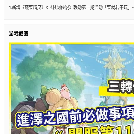
1.新增《蔬菜精灵》X《杖剑传说》联动第二期活动「菜就若干玩」-
游戏截图