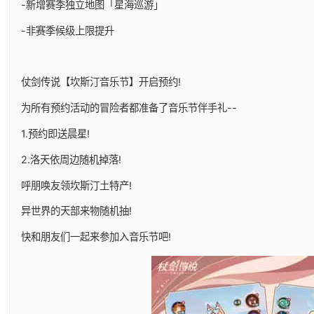
-新增赛季独立地图「星海巡游」
-非赛季候级上限提升
仗剑传说【坎斯汀音乐节】开启预约!
为所有预约活动的冒险者都准备了音乐节伴手礼--
1.预约即送晨星!
2.洛天依周边随机掉落!
呼朋唤友领坎斯汀土特产!
异世界的天部来物随机抽!
快和朋友们一起来参加入音乐节吧!