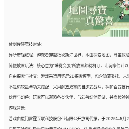
仗剑传谈竞技时处：
异所带轻旅程：游戏者穿越抵坎斯汀世界，本由探索地图，寻宝探
简便放置玩法：核心意为“睡觉变强”所放置养就机订，让玩家估计
自由探索与社交：游戏采运用竖屏2D探索模型，包含隐藏委托、未
不是羁较量与功夫搭配：采用解放双掌的自步式战斗，拥护百变技
伙伴与幻兽：玩家可以邂逅各类伙伴，与幻兽结伴同游，并肩检验
游戏背景：
游戏由厦门雷霆互联科技股份带有限公开放司代据，于2025年5月29日