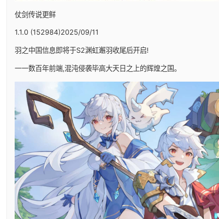
仗剑传说更鲜
1.1.0 (152984)2025/09/11
羽之中国信息即将于S2渊虹邂羽收尾后开启!
一一数百年前端,混沌侵袭毕高大天日之上的辉煌之国。