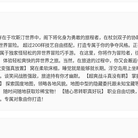
 存在于坎斯汀世界中，阁下将化身为勇敢的旅程者，在杖剑双子的协
世界冒险。 超过200样技艺自由搭配，打造专属于你的争夺风格。
》属于独家怪轻松的异世界冒险巧手游。 在这里，你将作为冒险者，
，体验轻松爽快的异世界之旅。当然，在旅途的过程中，你又会邂逅
觉变强真放置】 窝在柔软床榻，睡觉就是能够就长期。浮空岛用上
游。谈笑间战胜强敌，旅途持有你才幽默。 【超爽战斗真没有羁】 
】 探索国度地图，领略各地风貌。地图中型的隐藏委托跟未知宝藏等
，随时间随地获取珍稀宝物！ 【随心思转职真好玩】 职业自由切换
配。专属对象由你打造！