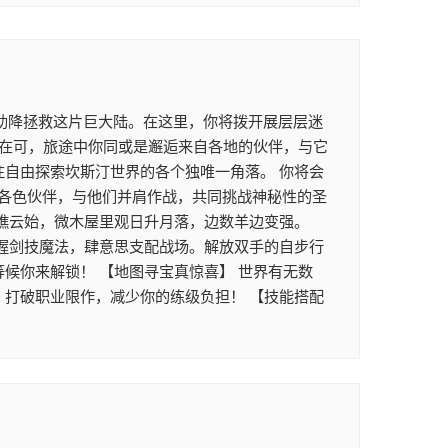
助降拯救这片巨大陆。在这里，你将拨开展层层迷
正在可，旅途中你同或是邂逅来自各地的伙伴，与它
往自由探索坎斯汀世界的各个独唯一角落。 你将会
各色伙伴，与他们并肩作战，共同挑战神秘性的圣
坐瞧云始，微木屋里观日升月落，边数羊边变强。
掌握剑技魔法，肆意思支配战场。解放双手的自步行
候你来解锁！ 【地图寻宝真惊喜】 世界有无数
，打破职业限作，减少你的练级负担！ 【技能搭配