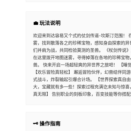
💼 玩法说明
欢迎来到达容易又个式的仗剑传道-坎斯汀范围！
雾，找到散落各之的珍稀宝物，感知身由探索的异
们并肩为战，共同检验莫测的圣兽。 《杖剑传说
在这里拨开地图迷雾，寻得掉落在各地的珍稀宝物
兽。 快来开启一场超轻爽的异世界之旅吧！ 【睡
【欢乐冒险真轻松】 邂逅冒险伙伴，幻兽结伴同
式战斗，炸裂输起引爆合计场。 【世界探索真自由
大，宝藏就有多一些！探索过程充满讫未知与惊喜
真无限】 告别职业的刻板印象，百变技能等你搭
🗝️ 操作指南