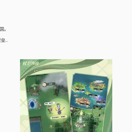
国。
..