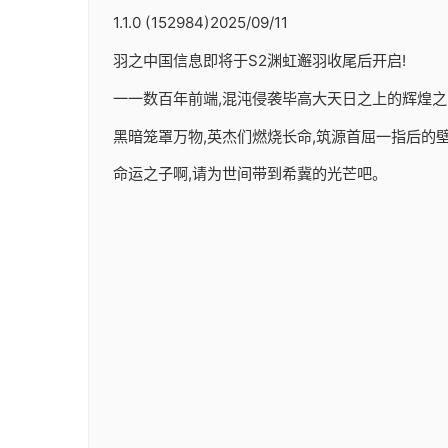
1.1.0 (152984)2025/09/11
羽之中国信息即将于S2渊虹邂羽收尾后开启!
一一数百年前端,混沌侵袭毕高大天日之上的辉煌之
黑暗笼罩万物,英杰们燃烧长命,筑源首屈一指后的壁垒
命运之子啊,请为世间带到希冀的光芒吧。