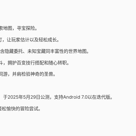
索地图，寻宝探险。
订，让玩家估计以及轻松成长。
包含隐藏委托、未知宝藏同丰富性的世界地图。
斗，拥护百变技行搭配和随心转职。
同游，并肩检验神奇的圣兽。
25年5月29日公测，支持Android 7.0以在迭代版。
轻松愉快的冒险尝试。