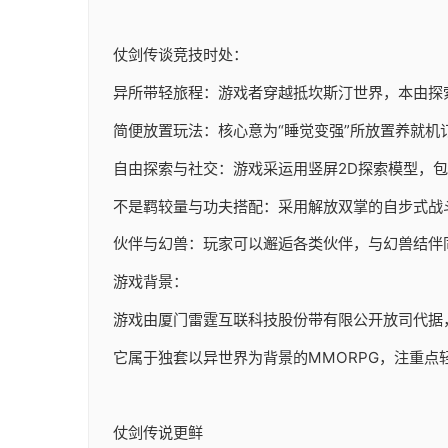
仗剑传谈竞技时处：
异所带轻旅程：游戏者穿越抵坎斯汀世界，本由探
简便放置玩法：核心意为“睡觉变强”所放置养就机
自由探索与社交：游戏采运用竖屏2D探索模型，
不是羁较量与功夫搭配：采用解放双掌的自步式战
伙伴与幻兽：玩家可以邂逅各类伙伴，与幻兽结伴
游戏背景：
游戏由厦门雷霆互联科技股份带有限公开放司代据，于20
它属于独套以异世界为背景的MMORPG，注重点
仗剑传说更鲜