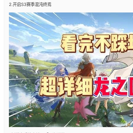
2.开启S3赛季混沌终焉