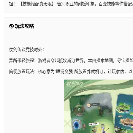
担！ 【技能搭配真无限】 告别职业的刻板印象，百变技能等你搭
🌎 玩法攻略
仗剑传谈竞技时处：
异所带轻旅程：游戏者穿越抵坎斯汀世界，本由探索地图，寻宝探
简便放置玩法：核心意为“睡觉变强”所放置养就机订，让玩家估计