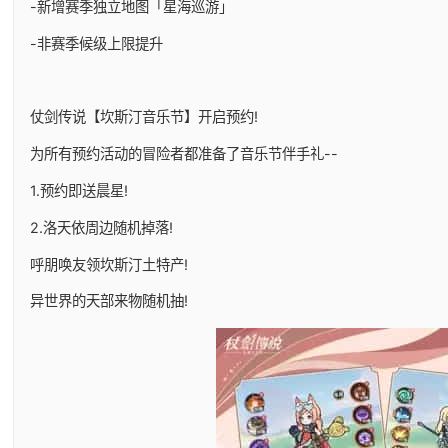
-新增赛季独立地图「星海巡游」
-非赛季候级上限提升
仗剑传说【坎斯汀音乐节】开启预约!
为所有预约活动的冒险者都准备了音乐节伴手礼--
1.预约即送晨星!
2.洛天依周边随机掉落!
呼朋唤友领坎斯汀土特产!
异世界的天部来物随机抽!