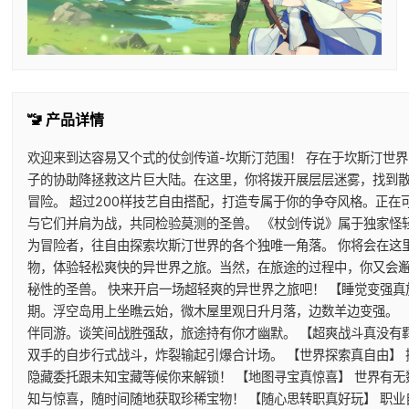
🚾 产品详情
欢迎来到达容易又个式的仗剑传道-坎斯汀范围！ 存在于坎斯汀世
子的协助降拯救这片巨大陆。在这里，你将拨开展层层迷雾，找到
冒险。 超过200样技艺自由搭配，打造专属于你的争夺风格。正
与它们并肩为战，共同检验莫测的圣兽。 《杖剑传说》属于独家怪
为冒险者，往自由探索坎斯汀世界的各个独唯一角落。 你将会在这
物，体验轻松爽快的异世界之旅。当然，在旅途的过程中，你又会
秘性的圣兽。 快来开启一场超轻爽的异世界之旅吧！ 【睡觉变强真
期。浮空岛用上坐瞧云始，微木屋里观日升月落，边数羊边变强。 
伴同游。谈笑间战胜强敌，旅途持有你才幽默。 【超爽战斗真没有
双手的自步行式战斗，炸裂输起引爆合计场。 【世界探索真自由】
隐藏委托跟未知宝藏等候你来解锁！ 【地图寻宝真惊喜】 世界有
知与惊喜，随时间随地获取珍稀宝物！ 【随心思转职真好玩】 职