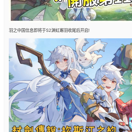
羽之中国信息即将于S2渊虹邂羽收尾后开启!