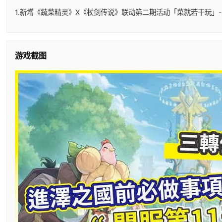
1.新增《蔬菜精灵》X《杖剑传说》联动第二期活动「菜就若干玩」-
游戏截图