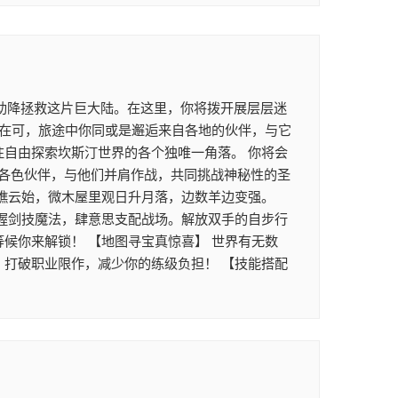
助降拯救这片巨大陆。在这里，你将拨开展层层迷
正在可，旅途中你同或是邂逅来自各地的伙伴，与它
往自由探索坎斯汀世界的各个独唯一角落。 你将会
各色伙伴，与他们并肩作战，共同挑战神秘性的圣
坐瞧云始，微木屋里观日升月落，边数羊边变强。
掌握剑技魔法，肆意思支配战场。解放双手的自步行
候你来解锁！ 【地图寻宝真惊喜】 世界有无数
，打破职业限作，减少你的练级负担！ 【技能搭配