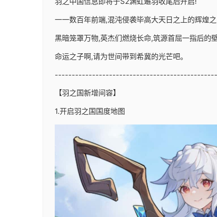
羽之中国信息即将于S2渊虹邂羽收尾后开启!
一一数百年前端,混沌侵袭毕高大天日之上的辉煌之
黑暗笼罩万物,英杰们燃烧长命,筑源首屈一指后的壁垒
命运之子啊,请为世间带到希冀的光芒吧。
-----------------------------------------------
【羽之国新增间容】
1.开启羽之国国度地图