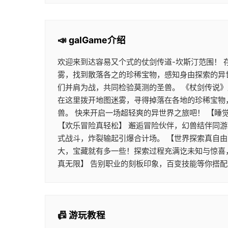
📣 galGame介绍
欢迎来到达容易又个式的仗剑传道-坎斯汀范围！
雾，找到散落各之的珍稀宝物，感知身由探索的异
们并肩为战，共同检验莫测的圣兽。 《杖剑传说
在这里拨开地图迷雾，寻得掉落在各地的珍稀宝物
兽。 快来开启一场超轻爽的异世界之旅吧！ 【睡
【欢乐冒险真轻松】 邂逅冒险伙伴，幻兽结伴同
式战斗，炸裂输起引爆合计场。 【世界探索真自由
大，宝藏就有多一些！探索过程充满讫未知与惊喜
真无限】 告别职业的刻板印象，百变技能等你搭
📠 游玩教程