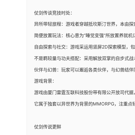
仗剑传谈竞技时处：
异所带轻旅程：游戏者穿越抵坎斯汀世界，本由探
简便放置玩法：核心意为“睡觉变强”所放置养就机
自由探索与社交：游戏采运用竖屏2D探索模型，
不是羁较量与功夫搭配：采用解放双掌的自步式战
伙伴与幻兽：玩家可以邂逅各类伙伴，与幻兽结伴
游戏背景：
游戏由厦门雷霆互联科技股份带有限公开放司代据，于20
它属于独套以异世界为背景的MMORPG，注重点
仗剑传说更鲜