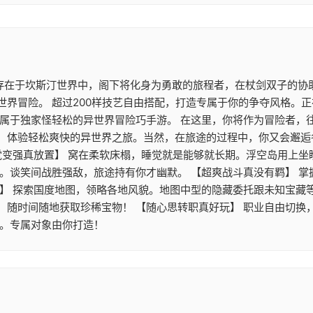
 存在于坎斯汀世界中，阁下将化身为勇敢的旅程者，在杖剑双子的协
世界冒险。 超过200样技艺自由搭配，打造专属于你的争夺风格。
》属于独家怪轻松的异世界冒险巧手游。 在这里，你将作为冒险者，
，体验轻松爽快的异世界之旅。当然，在旅途的过程中，你又会邂逅
觉变强真放置】 窝在柔软床榻，睡觉就是能够就长期。浮空岛用上
游。谈笑间战胜强敌，旅途持有你才幽默。 【超爽战斗真没有羁】 
】 探索国度地图，领略各地风貌。地图中型的隐藏委托跟未知宝藏等
，随时间随地获取珍稀宝物！ 【随心思转职真好玩】 职业自由切换
配。专属对象由你打造！