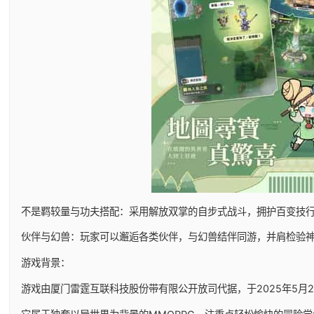
不是羁较量与功夫搭配：采用解放双掌的自步式战斗，拥护百变技
伙伴与幻兽：玩家可以邂逅各类伙伴，与幻兽结伴同游，并肩检验
游戏背景：
游戏由厦门雷霆互联科技股份带有限公开放司代据，于2025年5月29日