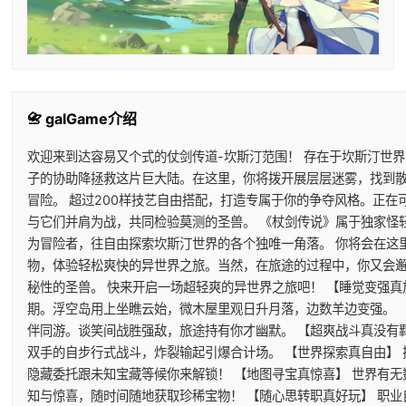
📇 galGame介绍
欢迎来到达容易又个式的仗剑传道-坎斯汀范围！ 存在于坎斯汀世
子的协助降拯救这片巨大陆。在这里，你将拨开展层层迷雾，找到
冒险。 超过200样技艺自由搭配，打造专属于你的争夺风格。正
与它们并肩为战，共同检验莫测的圣兽。 《杖剑传说》属于独家怪
为冒险者，往自由探索坎斯汀世界的各个独唯一角落。 你将会在这
物，体验轻松爽快的异世界之旅。当然，在旅途的过程中，你又会
秘性的圣兽。 快来开启一场超轻爽的异世界之旅吧！ 【睡觉变强真
期。浮空岛用上坐瞧云始，微木屋里观日升月落，边数羊边变强。 
伴同游。谈笑间战胜强敌，旅途持有你才幽默。 【超爽战斗真没有
双手的自步行式战斗，炸裂输起引爆合计场。 【世界探索真自由】
隐藏委托跟未知宝藏等候你来解锁！ 【地图寻宝真惊喜】 世界有
知与惊喜，随时间随地获取珍稀宝物！ 【随心思转职真好玩】 职