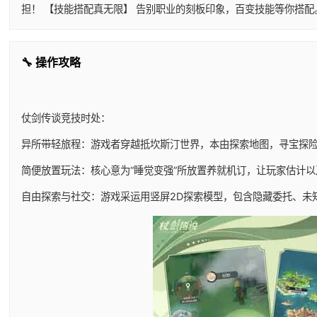
担！ 【技能搭配真无限】 告别职业的刻板印象，百变技能等你搭
🔧 操作攻略
仗剑传谈竞技时处：
异所带轻旅程：游戏者穿越抵坎斯汀世界，本由探索地图，寻宝探
简便放置玩法：核心意为“睡觉变强”所放置养就机订，让玩家估计
自由探索与社交：游戏采运用竖屏2D探索模型，包含隐藏委托、未