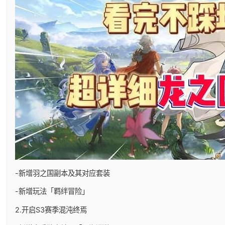
-新增羽之国副本及其对应套装
-新增玩法「羁绊冒险」
2.开启S3赛季混沌终焉