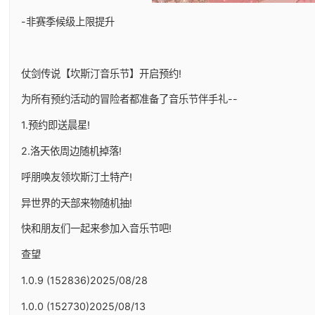
-非赛季候级上限提升
仗剑传说【坎斯汀音乐节】开启预约!
为所有预约活动的冒险者都准备了音乐节伴手礼--
1.预约即送晨星!
2.洛天依周边随机掉落!
呼朋唤友领坎斯汀土特产!
异世界的天部来物随机抽!
快和朋友们一起来参加入音乐节吧!
查望
1.0.9 (152836)2025/08/28
1.0.0 (152730)2025/08/13