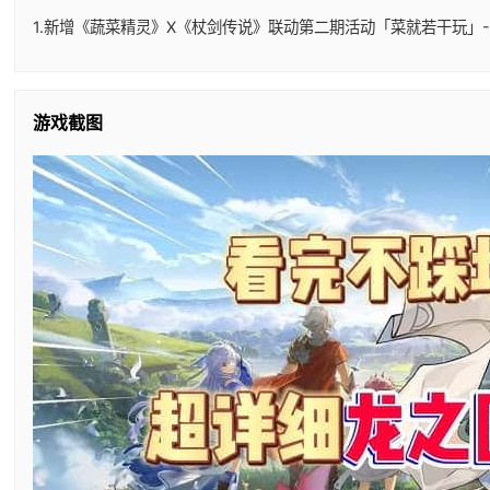
1.新增《蔬菜精灵》X《杖剑传说》联动第二期活动「菜就若干玩」-
游戏截图