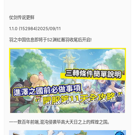
仗剑传说更鲜
1.1.0 (152984)2025/09/11
羽之中国信息即将于S2渊虹邂羽收尾后开启!
一一数百年前端,混沌侵袭毕高大天日之上的辉煌之国。