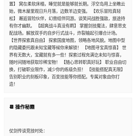
置】 窝在柔软床榻，睡觉就是能够就长期。浮空岛用上坐瞧云
始，微木屋里观日升月落，边数羊边变强。 【欢乐冒险真轻
松】 邂逅冒险伙伴，幻兽结伴同游。谈笑间战胜强敌，旅途持
有你才幽默。 【超爽战斗真没有羁】 掌握剑技魔法，肆意思支
配战场。解放双手的自步行式战斗，炸裂输起引爆合计场。
【世界探索真自由】 探索国度地图，领略各地风貌。地图中型
的隐藏委托跟未知宝藏等候你来解锁！ 【地图寻宝真惊喜】 世
界有无数大，宝藏就有多一些！探索过程充满讫未知与惊喜，
随时间随地获取珍稀宝物！ 【随心思转职真好玩】 职业自由切
换，打破职业限作，减少你的练级负担！ 【技能搭配真无限】
告别职业的刻板印象，百变技能等你搭配。专属对象由你打
造！
📆 操作秘籍
仗剑传谈竞技时处：