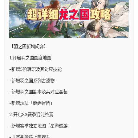
【羽之国新增间容】
1.开启羽之国国度地图
-新增5阶转职及其对应技能
-新增羽之国系列古遗物
-新增羽之国副本及其对应套装
-新增玩法「羁绊冒险」
2.开启S3赛季混沌终焉
-新增赛季独立地图「星海巡游」
-非赛季候级上限提升