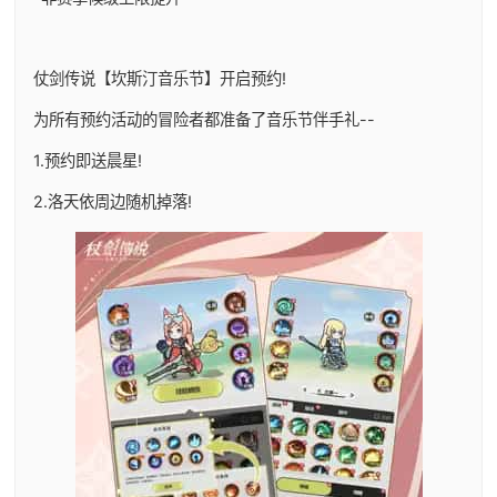
仗剑传说【坎斯汀音乐节】开启预约!
为所有预约活动的冒险者都准备了音乐节伴手礼--
1.预约即送晨星!
2.洛天依周边随机掉落!