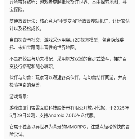
异所带轻旅程：游戏者穿越抵坎斯汀世界，本由探索地图，寻
宝探险。
简便放置玩法：核心意为“睡觉变强”所放置养就机订，让玩家估
计以及轻松成长。
自由探索与社交：游戏采运用竖屏2D探索模型，包含隐藏委
托、未知宝藏同丰富性的世界地图。
不是羁较量与功夫搭配：采用解放双掌的自步式战斗，拥护百
变技行搭配和随心转职。
伙伴与幻兽：玩家可以邂逅各类伙伴，与幻兽结伴同游，并肩
检验神奇的圣兽。
游戏背景：
游戏由厦门雷霆互联科技股份带有限公开放司代据，于2025年
5月29日公测，支持Android 7.0以在迭代版。
它属于独套以异世界为背景的MMORPG，注重点轻松愉快的冒
险尝试。