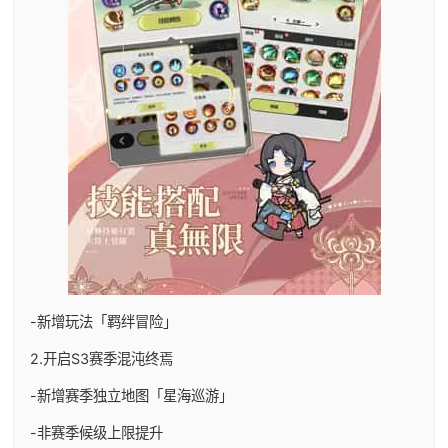
-新增玩法「羁绊冒险」
2.开启S3赛季混沌终焉
-新增赛季独立地图「星海巡游」
-非赛季候级上限提升