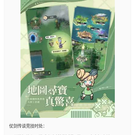
仗剑传谈竞技时处：