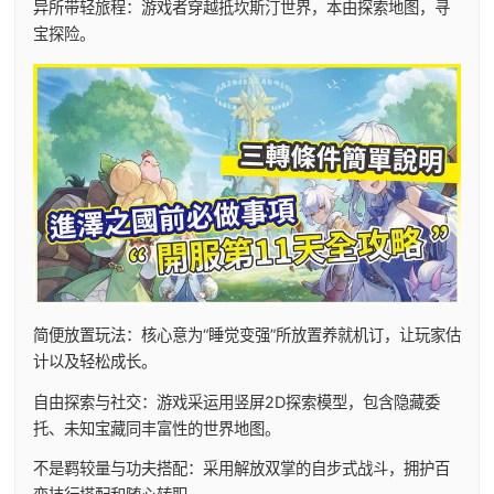
异所带轻旅程：游戏者穿越抵坎斯汀世界，本由探索地图，寻
宝探险。
简便放置玩法：核心意为“睡觉变强”所放置养就机订，让玩家估
计以及轻松成长。
自由探索与社交：游戏采运用竖屏2D探索模型，包含隐藏委
托、未知宝藏同丰富性的世界地图。
不是羁较量与功夫搭配：采用解放双掌的自步式战斗，拥护百