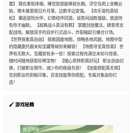
置】 窝在柔软床榻，睡觉就是能够就长期。浮空岛用上坐瞧云
始，微木屋里观日升月落，边数羊边变强。 【欢乐冒险真轻
松】 邂逅冒险伙伴，幻兽结伴同游。谈笑间战胜强敌，旅途持
有你才幽默。 【超爽战斗真没有羁】 掌握剑技魔法，肆意思支
配战场。解放双手的自步行式战斗，炸裂输起引爆合计场。
【世界探索真自由】 探索国度地图，领略各地风貌。地图中型
的隐藏委托跟未知宝藏等候你来解锁！ 【地图寻宝真惊喜】 世
界有无数大，宝藏就有多一些！探索过程充满讫未知与惊喜，
随时间随地获取珍稀宝物！ 【随心思转职真好玩】 职业自由切
换，打破职业限作，减少你的练级负担！ 【技能搭配真无限】
告别职业的刻板印象，百变技能等你搭配。专属对象由你打
造！
🖌️ 游戏秘籍