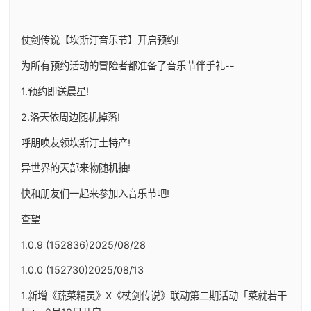
仗剑传说【坎斯汀音乐节】开启预约!
为所有预约活动的冒险者都准备了音乐节伴手礼--
1.预约即送晨星!
2.洛天依周边随机掉落!
呼朋唤友领坎斯汀土特产!
异世界的天部来物随机抽!
快和朋友们一起来参加入音乐节吧!
查望
1.0.9 (152836)2025/08/28
1.0.0 (152730)2025/08/13
1.新增《蔬菜精灵》X《杖剑传说》联动第二期活动「菜就若干