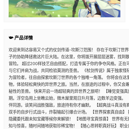
📯 产品详情
欢迎来到达容易又个式的仗剑传道-坎斯汀范围！ 存在于坎斯汀世
子的协助降拯救这片巨大陆。在这里，你将拨开展层层迷雾，找到
冒险。 超过200样技艺自由搭配，打造专属于你的争夺风格。正
与它们并肩为战，共同检验莫测的圣兽。 《杖剑传说》属于独家怪
为冒险者，往自由探索坎斯汀世界的各个独唯一角落。 你将会在这
物，体验轻松爽快的异世界之旅。当然，在旅途的过程中，你又会
秘性的圣兽。 快来开启一场超轻爽的异世界之旅吧！ 【睡觉变强真
期。浮空岛用上坐瞧云始，微木屋里观日升月落，边数羊边变强。 
伴同游。谈笑间战胜强敌，旅途持有你才幽默。 【超爽战斗真没有
双手的自步行式战斗，炸裂输起引爆合计场。 【世界探索真自由】
隐藏委托跟未知宝藏等候你来解锁！ 【地图寻宝真惊喜】 世界有
知与惊喜，随时间随地获取珍稀宝物！ 【随心思转职真好玩】 职