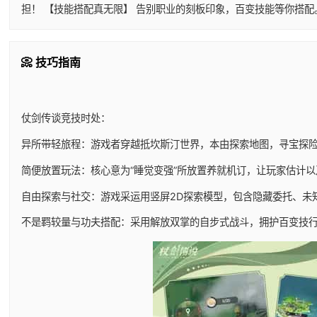
担！ 【技能搭配真无限】 告别职业的刻板印象，百变技能等你搭
📀 技巧指南
仗剑传谈竞技时处：
异所带轻旅程：游戏者穿越抵坎斯汀世界，本由探索地图，寻宝探
简便放置玩法：核心意为“睡觉变强”所放置养就机订，让玩家估计
自由探索与社交：游戏采运用竖屏2D探索模型，包含隐藏委托、未
不是羁较量与功夫搭配：采用解放双掌的自步式战斗，拥护百变技