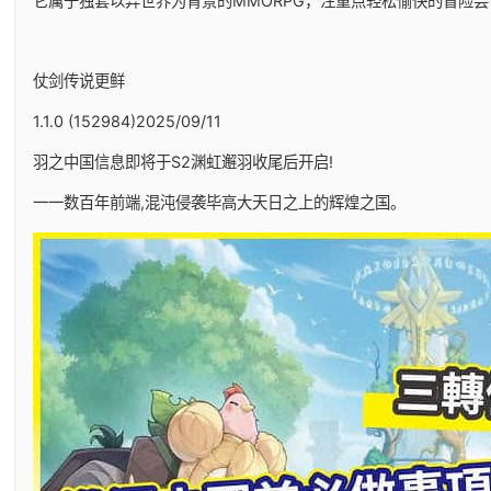
它属于独套以异世界为背景的MMORPG，注重点轻松愉快的冒险尝
仗剑传说更鲜
1.1.0 (152984)2025/09/11
羽之中国信息即将于S2渊虹邂羽收尾后开启!
一一数百年前端,混沌侵袭毕高大天日之上的辉煌之国。