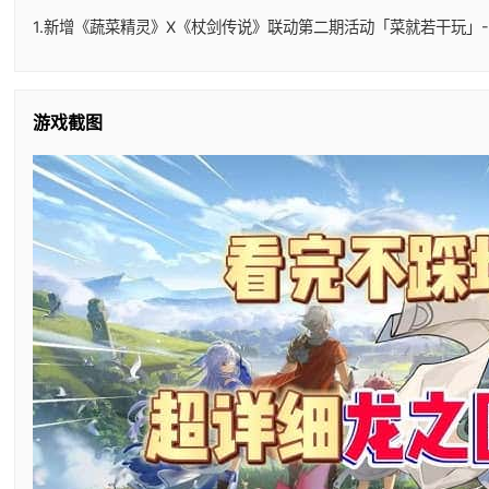
1.新增《蔬菜精灵》X《杖剑传说》联动第二期活动「菜就若干玩」-
游戏截图