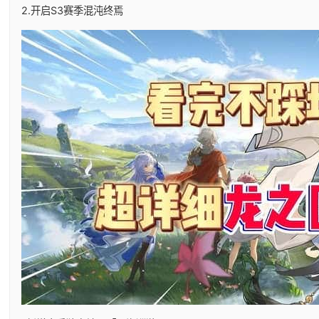
2.开启S3赛季混沌终焉