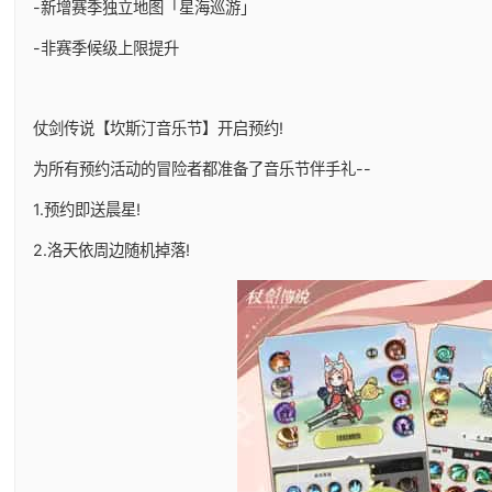
-新增赛季独立地图「星海巡游」
-非赛季候级上限提升
仗剑传说【坎斯汀音乐节】开启预约!
为所有预约活动的冒险者都准备了音乐节伴手礼--
1.预约即送晨星!
2.洛天依周边随机掉落!