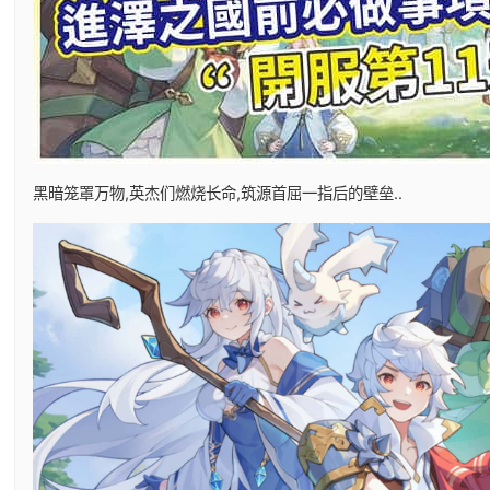
黑暗笼罩万物,英杰们燃烧长命,筑源首屈一指后的壁垒..