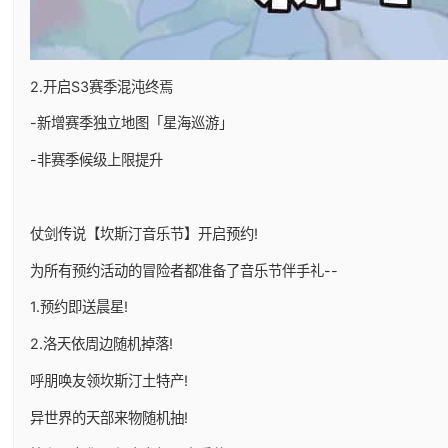
2.开启S3赛季混沌终焉
-新增赛季独立地图「星海巡游」
-非赛季候级上限提升
仗剑传说【坎斯汀音乐节】开启预约!
为所有预约活动的冒险者都准备了音乐节伴手礼--
1.预约即送晨星!
2.洛天依周边随机掉落!
呼朋唤友领坎斯汀土特产!
异世界的天部来物随机抽!