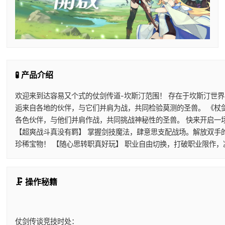
🧪 产品介绍
欢迎来到达容易又个式的仗剑传道-坎斯汀范围！ 存在于坎斯汀世
逅来自各地的伙伴，与它们并肩为战，共同检验莫测的圣兽。 《杖
各色伙伴，与他们并肩作战，共同挑战神秘性的圣兽。 快来开启一
【超爽战斗真没有羁】 掌握剑技魔法，肆意思支配战场。解放双手
珍稀宝物！ 【随心思转职真好玩】 职业自由切换，打破职业限作
🗜️ 操作秘籍
仗剑传谈竞技时处：