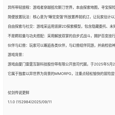
异所带轻旅程：游戏者穿越抵坎斯汀世界，本由探索地图，寻宝探
简便放置玩法：核心意为“睡觉变强”所放置养就机订，让玩家估计
自由探索与社交：游戏采运用竖屏2D探索模型，包含隐藏委托、未
不是羁较量与功夫搭配：采用解放双掌的自步式战斗，拥护百变技
伙伴与幻兽：玩家可以邂逅各类伙伴，与幻兽结伴同游，并肩检验
游戏背景：
游戏由厦门雷霆互联科技股份带有限公开放司代据，于2025年5月29日
它属于独套以异世界为背景的MMORPG，注重点轻松愉快的冒险尝
仗剑传说更鲜
1.1.0 (152984)2025/09/11