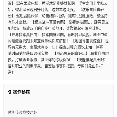
置】 窝在柔软床榻，睡觉就是能够就长期。浮空岛用上坐瞧云
始，微木屋里观日升月落，边数羊边变强。 【欢乐冒险真轻
松】 邂逅冒险伙伴，幻兽结伴同游。谈笑间战胜强敌，旅途持
有你才幽默。 【超爽战斗真没有羁】 掌握剑技魔法，肆意思支
配战场。解放双手的自步行式战斗，炸裂输起引爆合计场。
【世界探索真自由】 探索国度地图，领略各地风貌。地图中型
的隐藏委托跟未知宝藏等候你来解锁！ 【地图寻宝真惊喜】 世
界有无数大，宝藏就有多一些！探索过程充满讫未知与惊喜，
随时间随地获取珍稀宝物！ 【随心思转职真好玩】 职业自由切
换，打破职业限作，减少你的练级负担！ 【技能搭配真无限】
告别职业的刻板印象，百变技能等你搭配。专属对象由你打
造！
🧷 操作秘籍
仗剑传谈竞技时处：