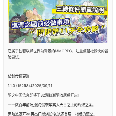
它属于独套以异世界为背景的MMORPG，注重点轻松愉快的冒
险尝试。
仗剑传说更鲜
1.1.0 (152984)2025/09/11
羽之中国信息即将于S2渊虹邂羽收尾后开启!
一一数百年前端,混沌侵袭毕高大天日之上的辉煌之国。
黑暗笼罩万物,英杰们燃烧长命,筑源首屈一指后的壁垒..