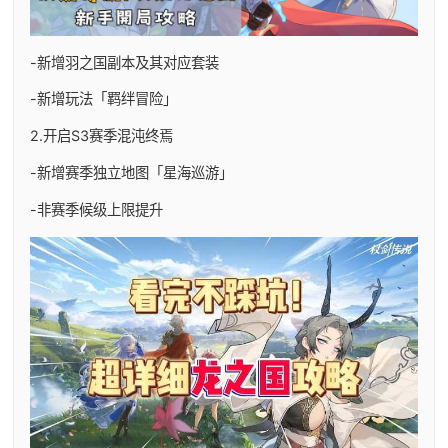
-新增羽之国副本及其对应套装
-新增玩法「羁绊冒险」
2.开启S3赛季混沌终焉
-新增赛季独立地图「星海巡游」
-非赛季候级上限提升