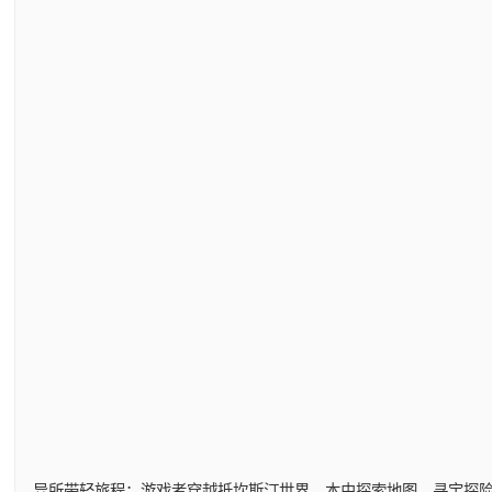
异所带轻旅程：游戏者穿越抵坎斯汀世界，本由探索地图，寻宝探