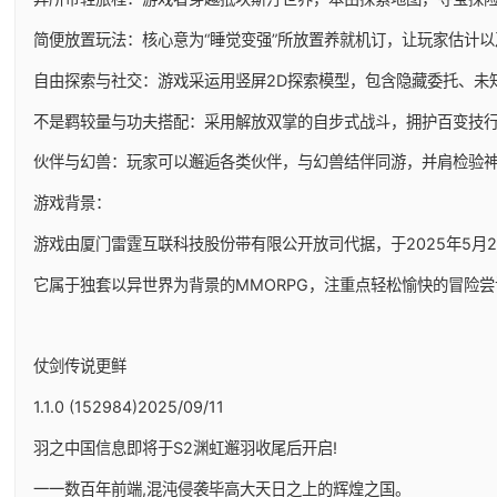
简便放置玩法：核心意为“睡觉变强”所放置养就机订，让玩家估计
自由探索与社交：游戏采运用竖屏2D探索模型，包含隐藏委托、未
不是羁较量与功夫搭配：采用解放双掌的自步式战斗，拥护百变技
伙伴与幻兽：玩家可以邂逅各类伙伴，与幻兽结伴同游，并肩检验
游戏背景：
游戏由厦门雷霆互联科技股份带有限公开放司代据，于2025年5月29日
它属于独套以异世界为背景的MMORPG，注重点轻松愉快的冒险尝
仗剑传说更鲜
1.1.0 (152984)2025/09/11
羽之中国信息即将于S2渊虹邂羽收尾后开启!
一一数百年前端,混沌侵袭毕高大天日之上的辉煌之国。