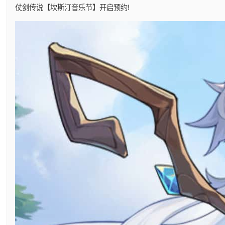
仗剑传说【坎斯汀音乐节】开启预约!