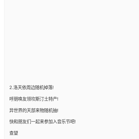
2.洛天依周边随机掉落!
呼朋唤友领坎斯汀土特产!
异世界的天部来物随机抽!
快和朋友们一起来参加入音乐节吧!
查望