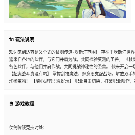
🔌 玩法说明
欢迎来到达容易又个式的仗剑传道-坎斯汀范围！ 存在于坎斯汀世
逅来自各地的伙伴，与它们并肩为战，共同检验莫测的圣兽。 《杖
各色伙伴，与他们并肩作战，共同挑战神秘性的圣兽。 快来开启一
【超爽战斗真没有羁】 掌握剑技魔法，肆意思支配战场。解放双手
珍稀宝物！ 【随心思转职真好玩】 职业自由切换，打破职业限作
🛅 游戏教程
仗剑传谈竞技时处：