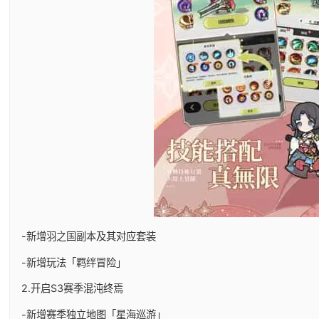
-新增羽之国副本及其对应套装
-新增玩法「羁绊冒险」
2.开启S3赛季混沌终焉
-新增赛季独立地图「星海巡游」