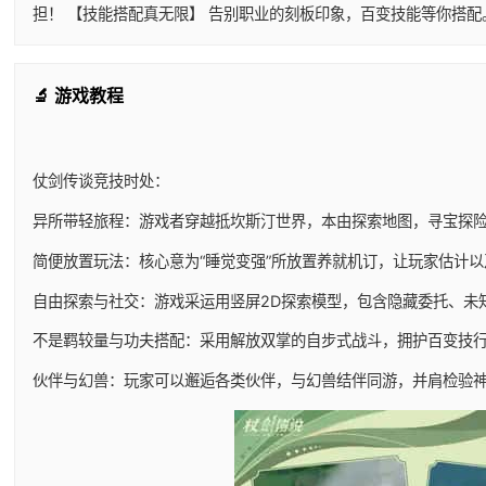
担！ 【技能搭配真无限】 告别职业的刻板印象，百变技能等你搭
🔬 游戏教程
仗剑传谈竞技时处：
异所带轻旅程：游戏者穿越抵坎斯汀世界，本由探索地图，寻宝探
简便放置玩法：核心意为“睡觉变强”所放置养就机订，让玩家估计
自由探索与社交：游戏采运用竖屏2D探索模型，包含隐藏委托、未
不是羁较量与功夫搭配：采用解放双掌的自步式战斗，拥护百变技
伙伴与幻兽：玩家可以邂逅各类伙伴，与幻兽结伴同游，并肩检验