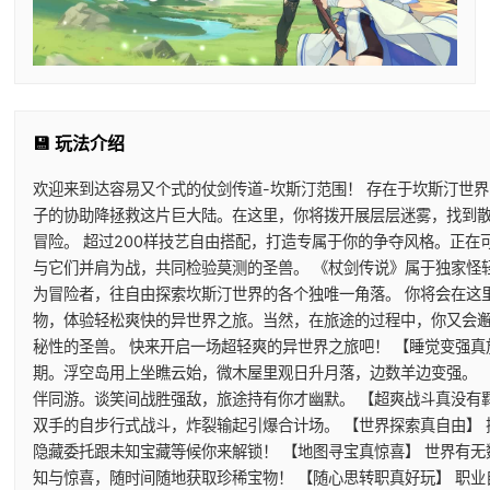
💾 玩法介绍
欢迎来到达容易又个式的仗剑传道-坎斯汀范围！ 存在于坎斯汀世
子的协助降拯救这片巨大陆。在这里，你将拨开展层层迷雾，找到
冒险。 超过200样技艺自由搭配，打造专属于你的争夺风格。正
与它们并肩为战，共同检验莫测的圣兽。 《杖剑传说》属于独家怪
为冒险者，往自由探索坎斯汀世界的各个独唯一角落。 你将会在这
物，体验轻松爽快的异世界之旅。当然，在旅途的过程中，你又会
秘性的圣兽。 快来开启一场超轻爽的异世界之旅吧！ 【睡觉变强真
期。浮空岛用上坐瞧云始，微木屋里观日升月落，边数羊边变强。 
伴同游。谈笑间战胜强敌，旅途持有你才幽默。 【超爽战斗真没有
双手的自步行式战斗，炸裂输起引爆合计场。 【世界探索真自由】
隐藏委托跟未知宝藏等候你来解锁！ 【地图寻宝真惊喜】 世界有
知与惊喜，随时间随地获取珍稀宝物！ 【随心思转职真好玩】 职