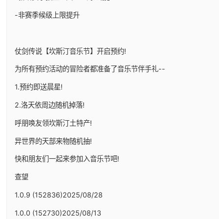
-非赛季候级上限提升
仗剑传说【坎斯汀音乐节】开启预约!
为所有预约活动的冒险者都准备了音乐节伴手礼--
1.预约即送晨星!
2.洛天依周边随机掉落!
呼朋唤友领坎斯汀土特产!
异世界的天部来物随机抽!
快和朋友们一起来参加入音乐节吧!
查望
1.0.9 (152836)2025/08/28
1.0.0 (152730)2025/08/13