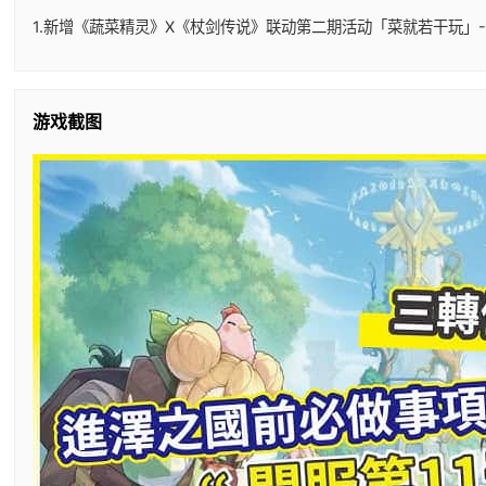
1.新增《蔬菜精灵》X《杖剑传说》联动第二期活动「菜就若干玩」-
游戏截图