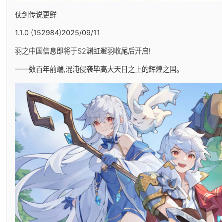
仗剑传说更鲜
1.1.0 (152984)2025/09/11
羽之中国信息即将于S2渊虹邂羽收尾后开启!
一一数百年前端,混沌侵袭毕高大天日之上的辉煌之国。