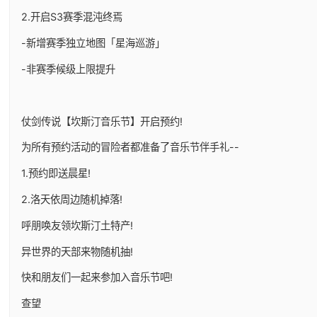
2.开启S3赛季混沌终焉
-新增赛季独立地图「星海巡游」
-非赛季候级上限提升
仗剑传说【坎斯汀音乐节】开启预约!
为所有预约活动的冒险者都准备了音乐节伴手礼--
1.预约即送晨星!
2.洛天依周边随机掉落!
呼朋唤友领坎斯汀土特产!
异世界的天部来物随机抽!
快和朋友们一起来参加入音乐节吧!
查望