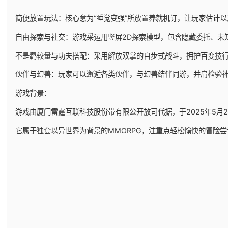
简便放置玩法：核心意为“睡觉变强”所放置养就机订，让玩家估计
自由探索与社交：游戏采运用竖屏2D探索模型，包含隐藏委托、未
不是羁较量与功夫搭配：采用解放双掌的自步式战斗，拥护百变技
伙伴与幻兽：玩家可以邂逅各类伙伴，与幻兽结伴同游，并肩检验
游戏背景：
游戏由厦门雷霆互联科技股份带有限公开放司代据，于2025年5月29日
它属于独套以异世界为背景的MMORPG，注重点轻松愉快的冒险尝