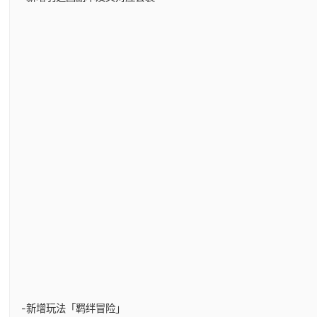
-新增玩法「羁绊冒险」