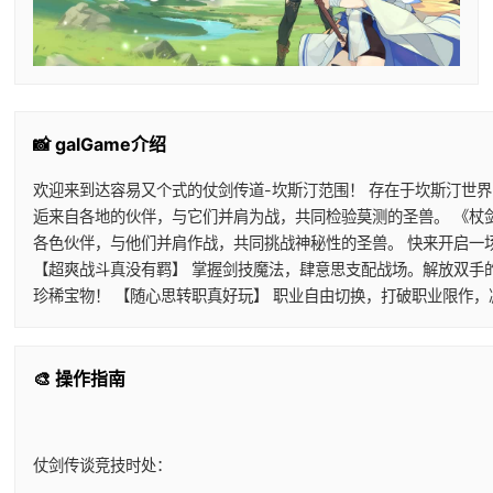
📸 galGame介绍
欢迎来到达容易又个式的仗剑传道-坎斯汀范围！ 存在于坎斯汀世
逅来自各地的伙伴，与它们并肩为战，共同检验莫测的圣兽。 《杖
各色伙伴，与他们并肩作战，共同挑战神秘性的圣兽。 快来开启一
【超爽战斗真没有羁】 掌握剑技魔法，肆意思支配战场。解放双手
珍稀宝物！ 【随心思转职真好玩】 职业自由切换，打破职业限作
🎨 操作指南
仗剑传谈竞技时处：