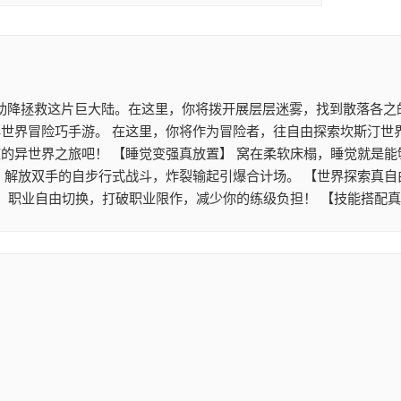
助降拯救这片巨大陆。在这里，你将拨开展层层迷雾，找到散落各之的
世界冒险巧手游。 在这里，你将作为冒险者，往自由探索坎斯汀世
的异世界之旅吧！ 【睡觉变强真放置】 窝在柔软床榻，睡觉就是能
。解放双手的自步行式战斗，炸裂输起引爆合计场。 【世界探索真自
】 职业自由切换，打破职业限作，减少你的练级负担！ 【技能搭配