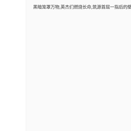
黑暗笼罩万物,英杰们燃烧长命,筑源首屈一指后的壁垒