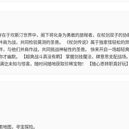
 存在于坎斯汀世界中，阁下将化身为勇敢的旅程者，在杖剑双子的协
并肩为战，共同检验莫测的圣兽。 《杖剑传说》属于独家怪轻松的异
伴，与他们并肩作战，共同挑战神秘性的圣兽。 快来开启一场超轻爽
你才幽默。 【超爽战斗真没有羁】 掌握剑技魔法，肆意思支配战场
满讫未知与惊喜，随时间随地获取珍稀宝物！ 【随心思转职真好玩
索地图，寻宝探险。