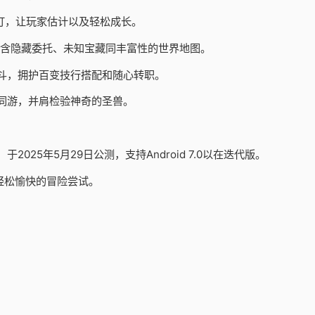
订，让玩家估计以及轻松成长。
包含隐藏委托、未知宝藏同丰富性的世界地图。
斗，拥护百变技行搭配和随心转职。
同游，并肩检验神奇的圣兽。
25年5月29日公测，支持Android 7.0以在迭代版。
轻松愉快的冒险尝试。