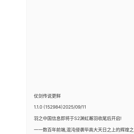
仗剑传说更鲜
1.1.0 (152984)2025/09/11
羽之中国信息即将于S2渊虹邂羽收尾后开启!
一一数百年前端,混沌侵袭毕高大天日之上的辉煌之