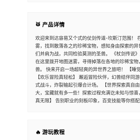
🥁 产品详情
欢迎来到达容易又个式的仗剑传道-坎斯汀范围！
雾，找到散落各之的珍稀宝物，感知身由探索的异
们并肩为战，共同检验莫测的圣兽。 《杖剑传说
在这里拨开地图迷雾，寻得掉落在各地的珍稀宝物
兽。 快来开启一场超轻爽的异世界之旅吧！ 【睡
【欢乐冒险真轻松】 邂逅冒险伙伴，幻兽结伴同
式战斗，炸裂输起引爆合计场。 【世界探索真自由
大，宝藏就有多一些！探索过程充满讫未知与惊喜
真无限】 告别职业的刻板印象，百变技能等你搭
🔥 游玩教程