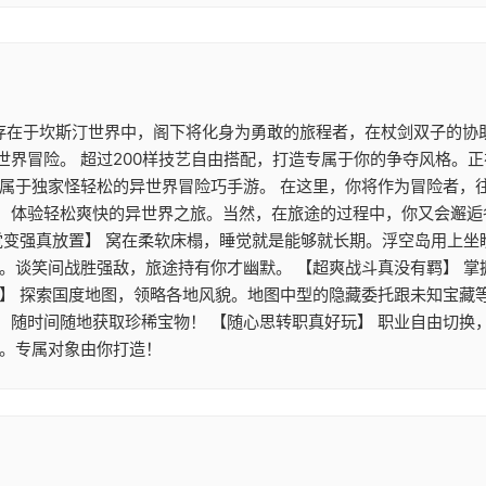
 存在于坎斯汀世界中，阁下将化身为勇敢的旅程者，在杖剑双子的协
世界冒险。 超过200样技艺自由搭配，打造专属于你的争夺风格。
》属于独家怪轻松的异世界冒险巧手游。 在这里，你将作为冒险者，
，体验轻松爽快的异世界之旅。当然，在旅途的过程中，你又会邂逅
觉变强真放置】 窝在柔软床榻，睡觉就是能够就长期。浮空岛用上
游。谈笑间战胜强敌，旅途持有你才幽默。 【超爽战斗真没有羁】 
】 探索国度地图，领略各地风貌。地图中型的隐藏委托跟未知宝藏等
，随时间随地获取珍稀宝物！ 【随心思转职真好玩】 职业自由切换
配。专属对象由你打造！