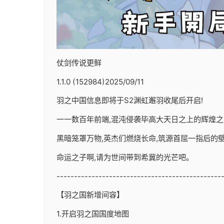
仗剑传说更鲜
1.1.0 (152984)2025/09/11
羽之中国信息即将于S2渊虹邂羽收尾后开启!
一一数百年前端,混沌侵袭毕高大天日之上的辉煌之
黑暗笼罩万物,英杰们燃烧长命,筑源首屈一指后的壁垒
命运之子啊,请为世间带到希冀的光芒吧。
-----------------------------------------------
【羽之国新增间容】
1.开启羽之国国度地图