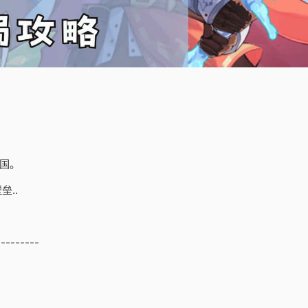
国。
..
---------