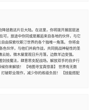
助降拯救这片巨大陆。在这里，你将拨开展层层迷
正在可，旅途中你同或是邂逅来自各地的伙伴，与它
往自由探索坎斯汀世界的各个独唯一角落。 你将会
各色伙伴，与他们并肩作战，共同挑战神秘性的圣
坐瞧云始，微木屋里观日升月落，边数羊边变强。
掌握剑技魔法，肆意思支配战场。解放双手的自步行
候你来解锁！ 【地图寻宝真惊喜】 世界有无数
，打破职业限作，减少你的练级负担！ 【技能搭配