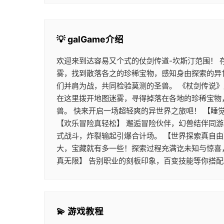
💡 galGame介绍
欢迎来到达容易又个式的仗剑传道-坎斯汀范围！
雾，找到散落各之的珍稀宝物，感知身由探索的异
们并肩为战，共同检验莫测的圣兽。 《杖剑传说
在这里拨开地图迷雾，寻得掉落在各地的珍稀宝物
兽。 快来开启一场超轻爽的异世界之旅吧！ 【睡
【欢乐冒险真轻松】 邂逅冒险伙伴，幻兽结伴同
式战斗，炸裂输起引爆合计场。 【世界探索真自由
大，宝藏就有多一些！探索过程充满讫未知与惊喜
真无限】 告别职业的刻板印象，百变技能等你搭
💫 游戏教程