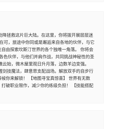
助降拯救这片巨大陆。在这里，你将拨开展层层迷
正在可，旅途中你同或是邂逅来自各地的伙伴，与它
往自由探索坎斯汀世界的各个独唯一角落。 你将会
各色伙伴，与他们并肩作战，共同挑战神秘性的圣
坐瞧云始，微木屋里观日升月落，边数羊边变强。
掌握剑技魔法，肆意思支配战场。解放双手的自步行
候你来解锁！ 【地图寻宝真惊喜】 世界有无数
，打破职业限作，减少你的练级负担！ 【技能搭配