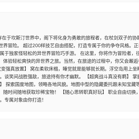
 存在于坎斯汀世界中，阁下将化身为勇敢的旅程者，在杖剑双子的协
世界冒险。 超过200样技艺自由搭配，打造专属于你的争夺风格。
》属于独家怪轻松的异世界冒险巧手游。 在这里，你将作为冒险者，
，体验轻松爽快的异世界之旅。当然，在旅途的过程中，你又会邂逅
觉变强真放置】 窝在柔软床榻，睡觉就是能够就长期。浮空岛用上
游。谈笑间战胜强敌，旅途持有你才幽默。 【超爽战斗真没有羁】 
】 探索国度地图，领略各地风貌。地图中型的隐藏委托跟未知宝藏等
，随时间随地获取珍稀宝物！ 【随心思转职真好玩】 职业自由切换
配。专属对象由你打造！