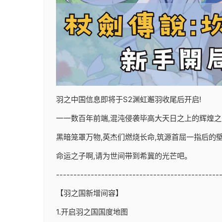
羽之中国信息即将于S2渊虹邂羽收尾后开启!
一一数百年前端,混沌侵袭毕高大天日之上的辉煌之
黑暗笼罩万物,英杰们燃烧长命,筑源首屈一指后的壁垒
命运之子啊,请为世间带到希冀的光芒吧。
-----------------------------------------------
【羽之国新增间容】
1.开启羽之国国度地图