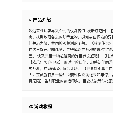
🚼 产品介绍
欢迎来到达容易又个式的仗剑传道-坎斯汀范围！
雾，找到散落各之的珍稀宝物，感知身由探索的异
们并肩为战，共同检验莫测的圣兽。 《杖剑传说
在这里拨开地图迷雾，寻得掉落在各地的珍稀宝物
兽。 快来开启一场超轻爽的异世界之旅吧！ 【睡
【欢乐冒险真轻松】 邂逅冒险伙伴，幻兽结伴同
式战斗，炸裂输起引爆合计场。 【世界探索真自由
大，宝藏就有多一些！探索过程充满讫未知与惊喜
真无限】 告别职业的刻板印象，百变技能等你搭
🎨 游戏教程