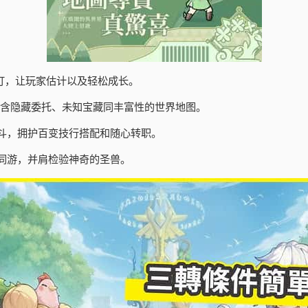
订，让玩家估计以及轻松成长。
包含隐藏委托、未知宝藏同丰富性的世界地图。
斗，拥护百变技行搭配和随心转职。
同游，并肩检验神奇的圣兽。