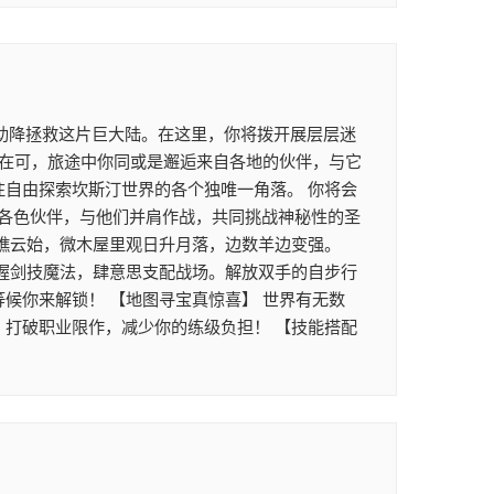
助降拯救这片巨大陆。在这里，你将拨开展层层迷
正在可，旅途中你同或是邂逅来自各地的伙伴，与它
往自由探索坎斯汀世界的各个独唯一角落。 你将会
各色伙伴，与他们并肩作战，共同挑战神秘性的圣
坐瞧云始，微木屋里观日升月落，边数羊边变强。
掌握剑技魔法，肆意思支配战场。解放双手的自步行
候你来解锁！ 【地图寻宝真惊喜】 世界有无数
，打破职业限作，减少你的练级负担！ 【技能搭配