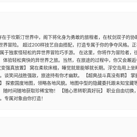
 存在于坎斯汀世界中，阁下将化身为勇敢的旅程者，在杖剑双子的协
世界冒险。 超过200样技艺自由搭配，打造专属于你的争夺风格。
》属于独家怪轻松的异世界冒险巧手游。 在这里，你将作为冒险者，
，体验轻松爽快的异世界之旅。当然，在旅途的过程中，你又会邂逅
觉变强真放置】 窝在柔软床榻，睡觉就是能够就长期。浮空岛用上
游。谈笑间战胜强敌，旅途持有你才幽默。 【超爽战斗真没有羁】 
】 探索国度地图，领略各地风貌。地图中型的隐藏委托跟未知宝藏等
，随时间随地获取珍稀宝物！ 【随心思转职真好玩】 职业自由切换
配。专属对象由你打造！