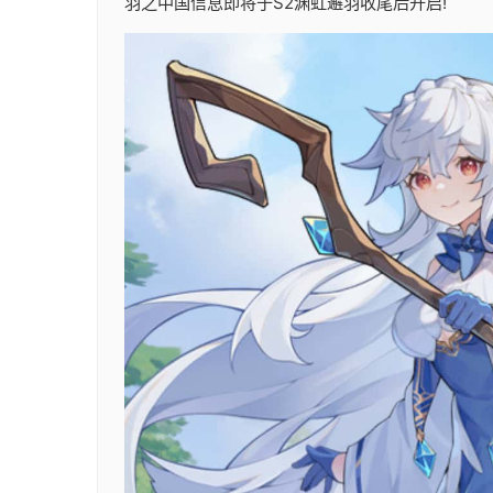
羽之中国信息即将于S2渊虹邂羽收尾后开启!