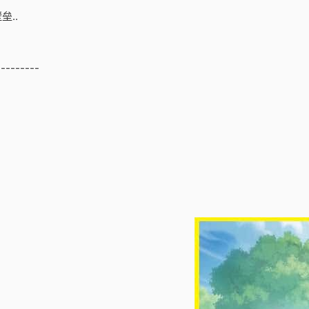
..
---------