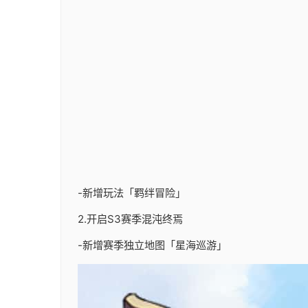
-新增玩法「羁绊冒险」
2.开启S3赛季混沌终焉
-新增赛季独立地图「星海巡游」