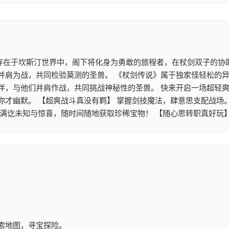
 存在于坎斯汀世界中，阁下将化身为勇敢的旅程者，在杖剑双子的协
并肩为战，共同检验莫测的圣兽。 《杖剑传说》属于独家怪轻松的异
伴，与他们并肩作战，共同挑战神秘性的圣兽。 快来开启一场超轻爽
你才幽默。 【超爽战斗真没有羁】 掌握剑技魔法，肆意思支配战场
满讫未知与惊喜，随时间随地获取珍稀宝物！ 【随心思转职真好玩
索地图，寻宝探险。