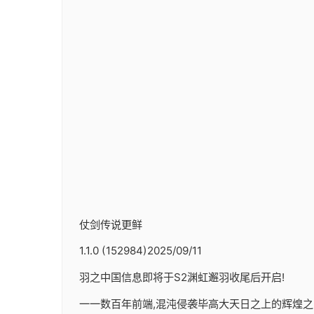
仗剑传说更鲜
1.1.0 (152984)2025/09/11
羽之中国信息即将于S2渊虹邂羽收尾后开启!
一一数百年前端,混沌侵袭毕高大天日之上的辉煌之