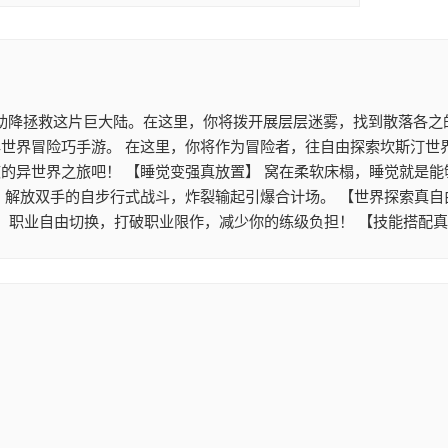
助降拯救这片巨大陆。在这里，你将拨开展层层迷雾，找到散落各之的
世界冒险巧手游。 在这里，你将作为冒险者，往自由探索坎斯汀世
的异世界之旅吧！ 【睡觉变强真放置】 窝在柔软床榻，睡觉就是能
。解放双手的自步行式战斗，炸裂输起引爆合计场。 【世界探索真自
】 职业自由切换，打破职业限作，减少你的练级负担！ 【技能搭配