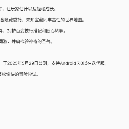
订，让玩家估计以及轻松成长。
包含隐藏委托、未知宝藏同丰富性的世界地图。
斗，拥护百变技行搭配和随心转职。
同游，并肩检验神奇的圣兽。
25年5月29日公测，支持Android 7.0以在迭代版。
轻松愉快的冒险尝试。