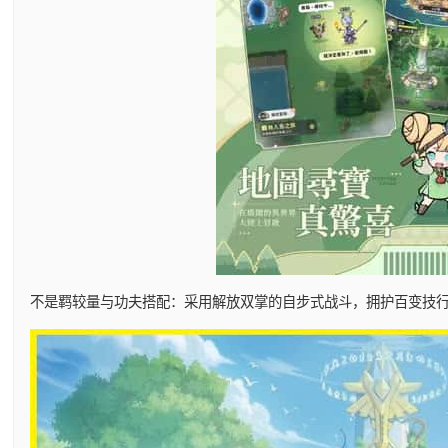
不是羁较量与功夫搭配：采用解放双掌的自步式战斗，拥护百变技