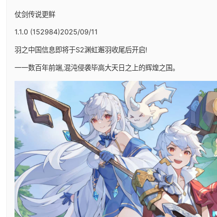
仗剑传说更鲜
1.1.0 (152984)2025/09/11
羽之中国信息即将于S2渊虹邂羽收尾后开启!
一一数百年前端,混沌侵袭毕高大天日之上的辉煌之国。