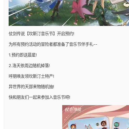
仗剑传说【坎斯汀音乐节】开启预约!
为所有预约活动的冒险者都准备了音乐节伴手礼--
1.预约即送晨星!
2.洛天依周边随机掉落!
呼朋唤友领坎斯汀土特产!
异世界的天部来物随机抽!
快和朋友们一起来参加入音乐节吧!