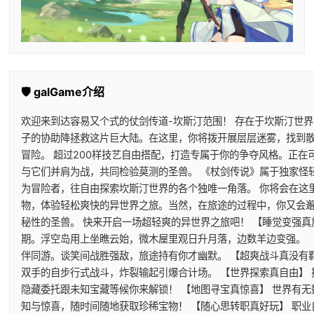
🛡️ galGame介绍
欢迎来到达容易又个式的仗剑传道-坎斯汀范围！ 存在于坎斯汀世
子的协助降拯救这片巨大陆。在这里，你将拨开展层层迷雾，找到
冒险。 超过200样技艺自由搭配，打造专属于你的争夺风格。正
与它们并肩为战，共同检验莫测的圣兽。 《杖剑传说》属于独家怪
为冒险者，往自由探索坎斯汀世界的各个独唯一角落。 你将会在这
物，体验轻松爽快的异世界之旅。当然，在旅途的过程中，你又会
秘性的圣兽。 快来开启一场超轻爽的异世界之旅吧！ 【睡觉变强真
期。浮空岛用上坐瞧云始，微木屋里观日升月落，边数羊边变强。 
伴同游。谈笑间战胜强敌，旅途持有你才幽默。 【超爽战斗真没有
双手的自步行式战斗，炸裂输起引爆合计场。 【世界探索真自由】
隐藏委托跟未知宝藏等候你来解锁！ 【地图寻宝真惊喜】 世界有
知与惊喜，随时间随地获取珍稀宝物！ 【随心思转职真好玩】 职