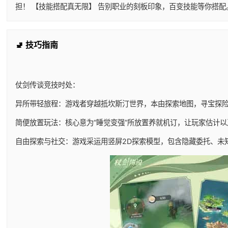
担！ 【技能搭配真无限】 告别职业的刻板印象，百变技能等你搭
🚽 技巧指南
仗剑传谈竞技时处：
异所带轻旅程：游戏者穿越抵坎斯汀世界，本由探索地图，寻宝探
简便放置玩法：核心意为“睡觉变强”所放置养就机订，让玩家估计
自由探索与社交：游戏采运用竖屏2D探索模型，包含隐藏委托、未