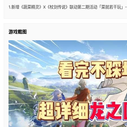
1.新增《蔬菜精灵》X《杖剑传说》联动第二期活动「菜就若干玩」-
游戏截图