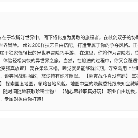
 存在于坎斯汀世界中，阁下将化身为勇敢的旅程者，在杖剑双子的协
世界冒险。 超过200样技艺自由搭配，打造专属于你的争夺风格。
》属于独家怪轻松的异世界冒险巧手游。 在这里，你将作为冒险者，
，体验轻松爽快的异世界之旅。当然，在旅途的过程中，你又会邂逅
觉变强真放置】 窝在柔软床榻，睡觉就是能够就长期。浮空岛用上
游。谈笑间战胜强敌，旅途持有你才幽默。 【超爽战斗真没有羁】 
】 探索国度地图，领略各地风貌。地图中型的隐藏委托跟未知宝藏等
，随时间随地获取珍稀宝物！ 【随心思转职真好玩】 职业自由切换
配。专属对象由你打造！