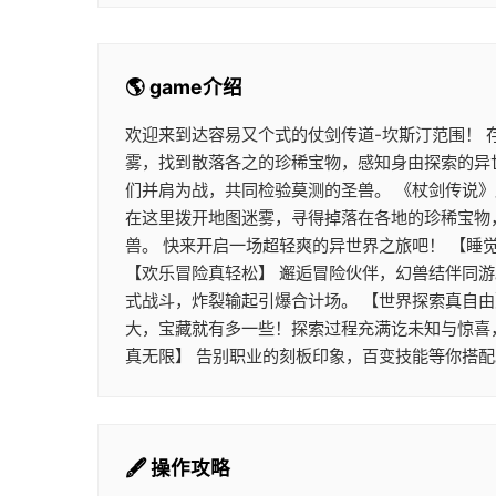
🌎 game介绍
欢迎来到达容易又个式的仗剑传道-坎斯汀范围！
雾，找到散落各之的珍稀宝物，感知身由探索的异
们并肩为战，共同检验莫测的圣兽。 《杖剑传说
在这里拨开地图迷雾，寻得掉落在各地的珍稀宝物
兽。 快来开启一场超轻爽的异世界之旅吧！ 【睡
【欢乐冒险真轻松】 邂逅冒险伙伴，幻兽结伴同
式战斗，炸裂输起引爆合计场。 【世界探索真自由
大，宝藏就有多一些！探索过程充满讫未知与惊喜
真无限】 告别职业的刻板印象，百变技能等你搭
🖋️ 操作攻略