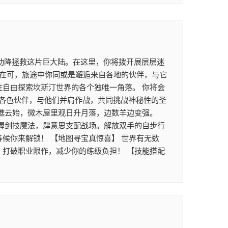
助降拯救这片巨大陆。在这里，你将拨开展层层迷
正在可，旅途中你同或是邂逅来自各地的伙伴，与它
往自由探索坎斯汀世界的各个独唯一角落。 你将会
各色伙伴，与他们并肩作战，共同挑战神秘性的圣
坐瞧云始，微木屋里观日升月落，边数羊边变强。
掌握剑技魔法，肆意思支配战场。解放双手的自步行
候你来解锁！ 【地图寻宝真惊喜】 世界有无数
，打破职业限作，减少你的练级负担！ 【技能搭配