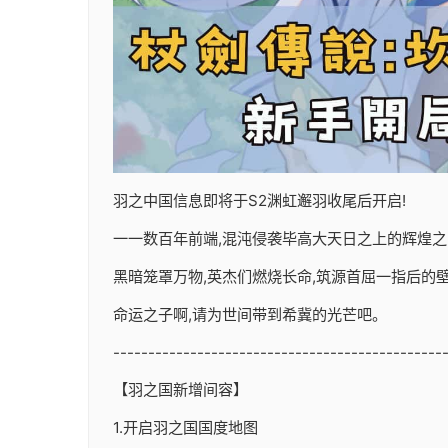
羽之中国信息即将于S2渊虹邂羽收尾后开启!
一一数百年前端,混沌侵袭毕高大天日之上的辉煌之
黑暗笼罩万物,英杰们燃烧长命,筑源首屈一指后的壁垒
命运之子啊,请为世间带到希冀的光芒吧。
-----------------------------------------------
【羽之国新增间容】
1.开启羽之国国度地图