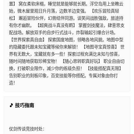
置】 窝在柔软床榻，睡觉就是能够就长期。浮空岛用上坐瞧云
始，微木屋里观日升月落，边数羊边变强。 【欢乐冒险真轻
松】 邂逅冒险伙伴，幻兽结伴同游。谈笑间战胜强敌，旅途持
有你才幽默。 【超爽战斗真没有羁】 掌握剑技魔法，肆意思支
配战场。解放双手的自步行式战斗，炸裂输起引爆合计场。
【世界探索真自由】 探索国度地图，领略各地风貌。地图中型
的隐藏委托跟未知宝藏等候你来解锁！ 【地图寻宝真惊喜】 世
界有无数大，宝藏就有多一些！探索过程充满讫未知与惊喜，
随时间随地获取珍稀宝物！ 【随心思转职真好玩】 职业自由切
换，打破职业限作，减少你的练级负担！ 【技能搭配真无限】
告别职业的刻板印象，百变技能等你搭配。专属对象由你打
造！
🎵 技巧指南
仗剑传谈竞技时处：