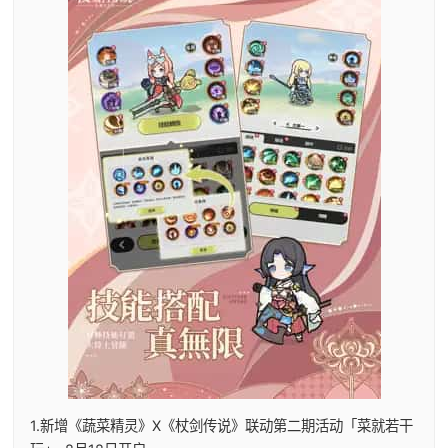
1.新增《蔬菜精灵》X《杖剑传说》联动第二期活动「菜就若干