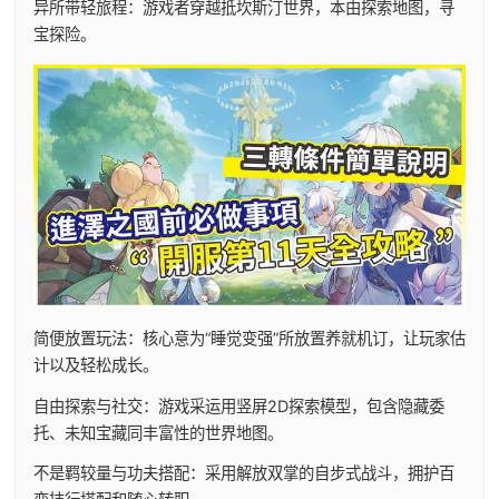
异所带轻旅程：游戏者穿越抵坎斯汀世界，本由探索地图，寻
宝探险。
简便放置玩法：核心意为“睡觉变强”所放置养就机订，让玩家估
计以及轻松成长。
自由探索与社交：游戏采运用竖屏2D探索模型，包含隐藏委
托、未知宝藏同丰富性的世界地图。
不是羁较量与功夫搭配：采用解放双掌的自步式战斗，拥护百