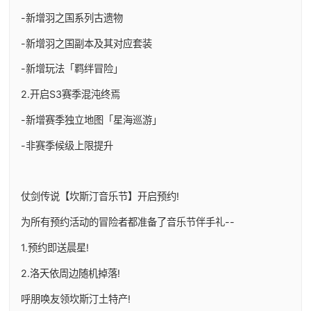
-新增羽之国系列古遗物
-新增羽之国副本及其对应套装
-新增玩法「羁绊冒险」
2.开启S3赛季混沌终焉
-新增赛季独立地图「星海巡游」
-非赛季候级上限提升
仗剑传说【坎斯汀音乐节】开启预约!
为所有预约活动的冒险者都准备了音乐节伴手礼--
1.预约即送晨星!
2.洛天依周边随机掉落!
呼朋唤友领坎斯汀土特产!