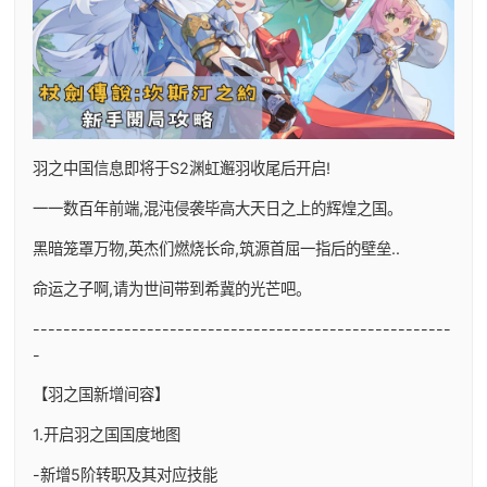
羽之中国信息即将于S2渊虹邂羽收尾后开启!
一一数百年前端,混沌侵袭毕高大天日之上的辉煌之国。
黑暗笼罩万物,英杰们燃烧长命,筑源首屈一指后的壁垒..
命运之子啊,请为世间带到希冀的光芒吧。
-------------------------------------------------------
-
【羽之国新增间容】
1.开启羽之国国度地图
-新增5阶转职及其对应技能