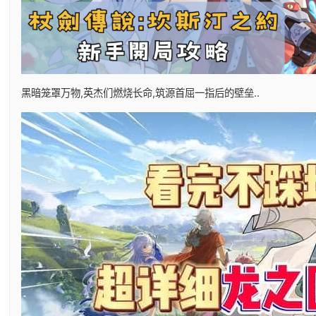
黑暗笼罩万物,英杰们燃烧长命,筑源首屈一指后的壁垒..