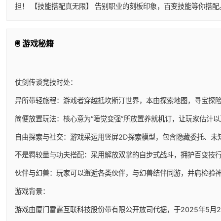
担！ 【技能搭配真无限】 告别职业的刻板印象，百变技能等你搭
🖲️ 游戏秘籍
仗剑传谈竞技时处：
异所带轻旅程：游戏者穿越抵坎斯汀世界，本由探索地图，寻宝探
简便放置玩法：核心意为“睡觉变强”所放置养就机订，让玩家估计
自由探索与社交：游戏采运用竖屏2D探索模型，包含隐藏委托、未
不是羁较量与功夫搭配：采用解放双掌的自步式战斗，拥护百变技
伙伴与幻兽：玩家可以邂逅各类伙伴，与幻兽结伴同游，并肩检验
游戏背景：
游戏由厦门雷霆互联科技股份带有限公开放司代据，于2025年5月29日