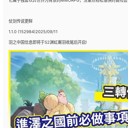
它属于独套以异世界为背景的MMORPG，注重点轻松愉快的冒险尝
仗剑传说更鲜
1.1.0 (152984)2025/09/11
羽之中国信息即将于S2渊虹邂羽收尾后开启!