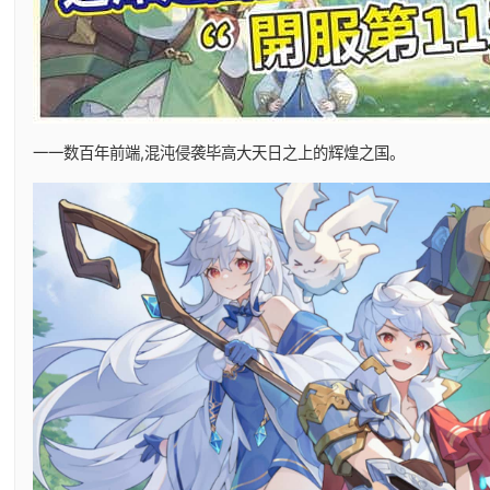
一一数百年前端,混沌侵袭毕高大天日之上的辉煌之国。