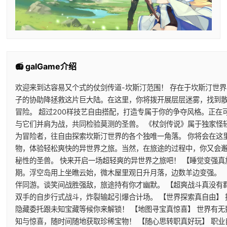
📻 galGame介绍
欢迎来到达容易又个式的仗剑传道-坎斯汀范围！ 存在于坎斯汀世
子的协助降拯救这片巨大陆。在这里，你将拨开展层层迷雾，找到
冒险。 超过200样技艺自由搭配，打造专属于你的争夺风格。正
与它们并肩为战，共同检验莫测的圣兽。 《杖剑传说》属于独家怪
为冒险者，往自由探索坎斯汀世界的各个独唯一角落。 你将会在这
物，体验轻松爽快的异世界之旅。当然，在旅途的过程中，你又会
秘性的圣兽。 快来开启一场超轻爽的异世界之旅吧！ 【睡觉变强真
期。浮空岛用上坐瞧云始，微木屋里观日升月落，边数羊边变强。 
伴同游。谈笑间战胜强敌，旅途持有你才幽默。 【超爽战斗真没有
双手的自步行式战斗，炸裂输起引爆合计场。 【世界探索真自由】
隐藏委托跟未知宝藏等候你来解锁！ 【地图寻宝真惊喜】 世界有
知与惊喜，随时间随地获取珍稀宝物！ 【随心思转职真好玩】 职