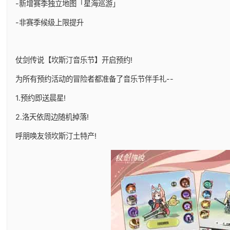
-新增赛季独立地图「星海巡游」
-非赛季候级上限提升
仗剑传说【坎斯汀音乐节】开启预约!
为所有预约活动的冒险者都准备了音乐节伴手礼--
1.预约即送晨星!
2.洛天依周边随机掉落!
呼朋唤友领坎斯汀土特产!