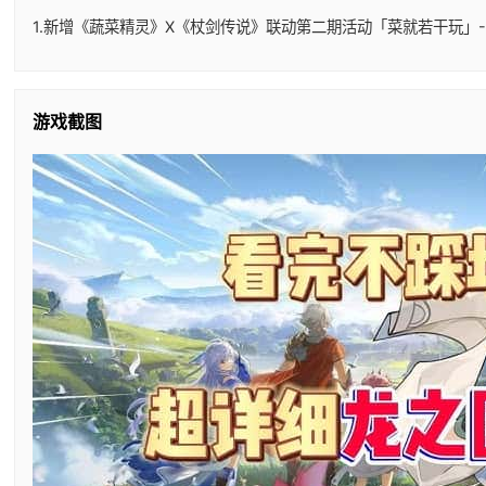
1.新增《蔬菜精灵》X《杖剑传说》联动第二期活动「菜就若干玩」-
游戏截图