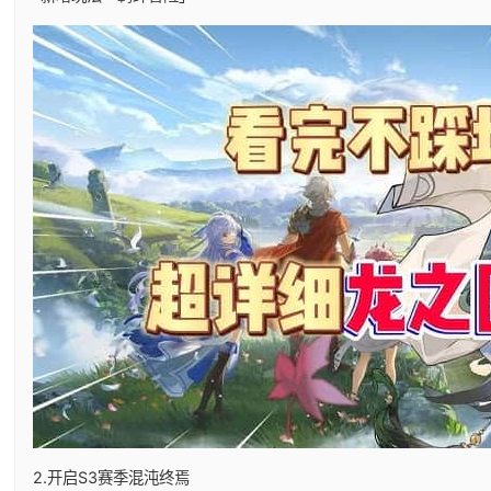
2.开启S3赛季混沌终焉