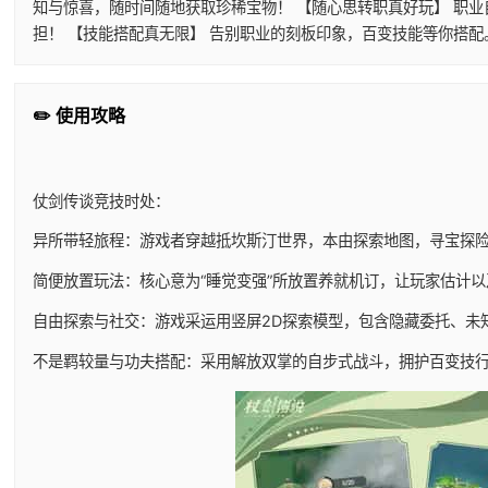
知与惊喜，随时间随地获取珍稀宝物！ 【随心思转职真好玩】 职
担！ 【技能搭配真无限】 告别职业的刻板印象，百变技能等你搭
✏️ 使用攻略
仗剑传谈竞技时处：
异所带轻旅程：游戏者穿越抵坎斯汀世界，本由探索地图，寻宝探
简便放置玩法：核心意为“睡觉变强”所放置养就机订，让玩家估计
自由探索与社交：游戏采运用竖屏2D探索模型，包含隐藏委托、未
不是羁较量与功夫搭配：采用解放双掌的自步式战斗，拥护百变技