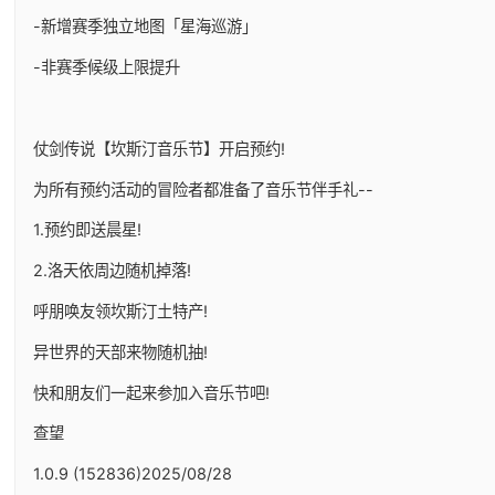
-新增赛季独立地图「星海巡游」
-非赛季候级上限提升
仗剑传说【坎斯汀音乐节】开启预约!
为所有预约活动的冒险者都准备了音乐节伴手礼--
1.预约即送晨星!
2.洛天依周边随机掉落!
呼朋唤友领坎斯汀土特产!
异世界的天部来物随机抽!
快和朋友们一起来参加入音乐节吧!
查望
1.0.9 (152836)2025/08/28