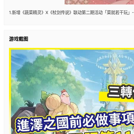
1.新增《蔬菜精灵》X《杖剑传说》联动第二期活动「菜就若干玩」-
游戏截图