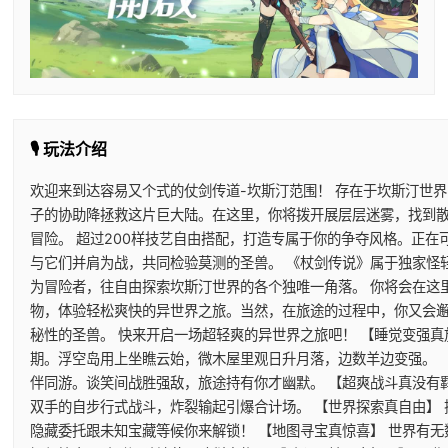
🎙️ 玩法介绍
欢迎来到达容易又个式的仗剑传道-坎斯汀范围！ 存在于坎斯汀世
子的协助降拯救这片巨大陆。在这里，你将拨开展层层迷雾，找到
冒险。 超过200样技艺自由搭配，打造专属于你的争夺风格。正
与它们并肩为战，共同检验莫测的圣兽。 《杖剑传说》属于独家怪
为冒险者，往自由探索坎斯汀世界的各个独唯一角落。 你将会在这
物，体验轻松爽快的异世界之旅。当然，在旅途的过程中，你又会
秘性的圣兽。 快来开启一场超轻爽的异世界之旅吧！ 【睡觉变强真
期。浮空岛用上坐瞧云始，微木屋里观日升月落，边数羊边变强。 
伴同游。谈笑间战胜强敌，旅途持有你才幽默。 【超爽战斗真没有
双手的自步行式战斗，炸裂输起引爆合计场。 【世界探索真自由】
隐藏委托跟未知宝藏等候你来解锁！ 【地图寻宝真惊喜】 世界有