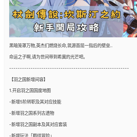
黑暗笼罩万物,英杰们燃烧长命,筑源首屈一指后的壁垒..
命运之子啊,请为世间带到希冀的光芒吧。
--------------------------------------------------------
【羽之国新增间容】
1.开启羽之国国度地图
-新增5阶转职及其对应技能
-新增羽之国系列古遗物
-新增羽之国副本及其对应套装
-新增玩法「羁绊冒险」