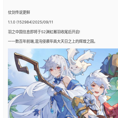
仗剑传说更鲜
1.1.0 (152984)2025/09/11
羽之中国信息即将于S2渊虹邂羽收尾后开启!
一一数百年前端,混沌侵袭毕高大天日之上的辉煌之国。